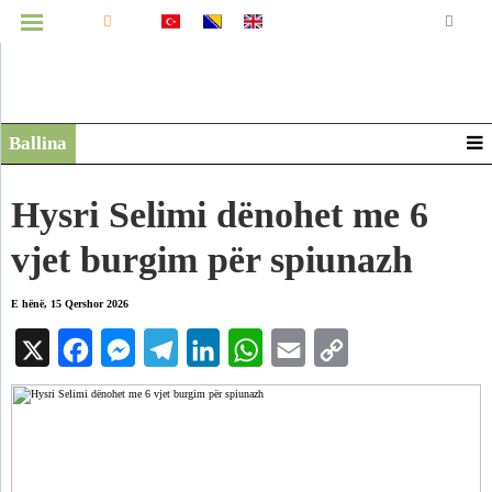
MENUJA
Ballina
Infografikë
Video
Hysri Selimi dënohet me 6
Arkiv
vjet burgim për spiunazh
E hënë, 15 Qershor 2026
X
Facebook
Messenger
Telegram
LinkedIn
WhatsApp
Email
Copy
Link