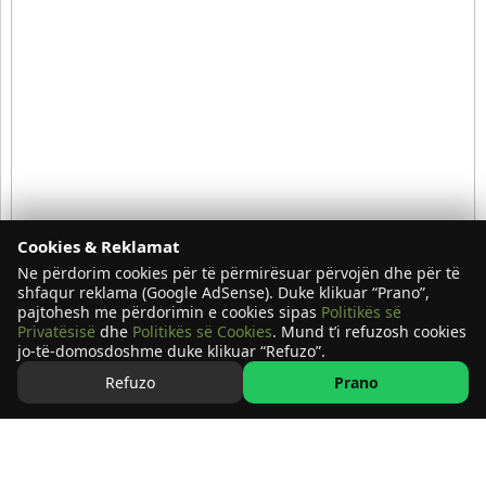
Cookies & Reklamat
Ne përdorim cookies për të përmirësuar përvojën dhe për të
shfaqur reklama (Google AdSense). Duke klikuar “Prano”,
pajtohesh me përdorimin e cookies sipas
Politikës së
Privatësisë
dhe
Politikës së Cookies
. Mund t’i refuzosh cookies
jo-të-domosdoshme duke klikuar “Refuzo”.
Refuzo
Prano