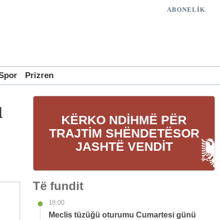
ABONELİK
Spor
Prizren
ı
KËRKO NDIHMË PËR
TRAJTIM SHËNDETËSOR
JASHTË VENDIT
Të fundit
18:00
Meclis tüzüğü oturumu Cumartesi günü