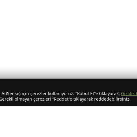
AdSense) için çerezler kullanıyoruz. “Kabul Et”e tıklayarak,
Gizlilik 
rekli olmayan çerezleri “Reddet”e tıklayarak reddedebilirsiniz.