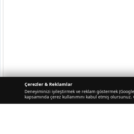
Çerezler & Reklamlar
Deneyiminizi iyileştirmek ve reklam göstermek (Google 
kapsamında çerez kullanımını kabul etmiş olursunuz. Ge