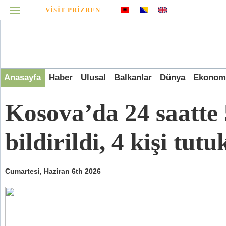
VISIT PRIZREN
MENÜ
İnfografik
Anasayfa
Haber
Ulusal
Balkanlar
Dünya
Ekonom
Video
Kosova’da 24 saatte 5
Arşiv
bildirildi, 4 kişi tut
Cumartesi, Haziran 6th 2026