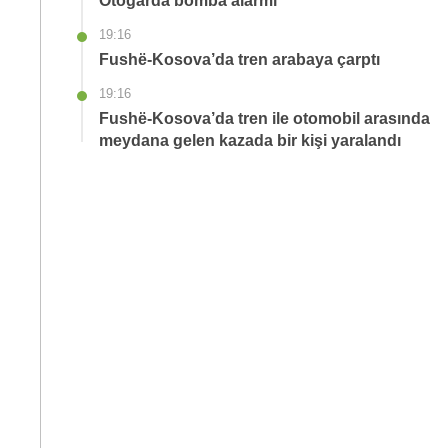
Otogarda bomba alarmı
19:16
Fushë-Kosova’da tren arabaya çarptı
19:16
Fushë-Kosova’da tren ile otomobil arasında
meydana gelen kazada bir kişi yaralandı