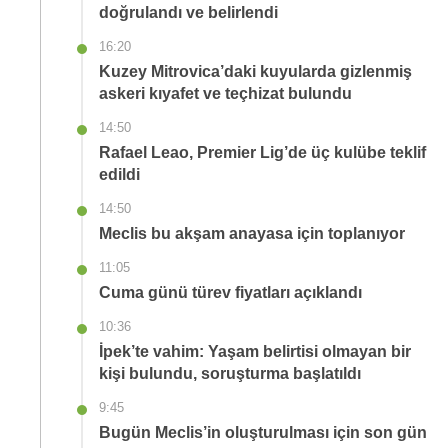
doğrulandı ve belirlendi
16:20
Kuzey Mitrovica’daki kuyularda gizlenmiş
askeri kıyafet ve teçhizat bulundu
14:50
Rafael Leao, Premier Lig’de üç kulübe teklif
edildi
14:50
Meclis bu akşam anayasa için toplanıyor
11:05
Cuma günü türev fiyatları açıklandı
10:36
İpek’te vahim: Yaşam belirtisi olmayan bir
kişi bulundu, soruşturma başlatıldı
9:45
Bugün Meclis’in oluşturulması için son gün