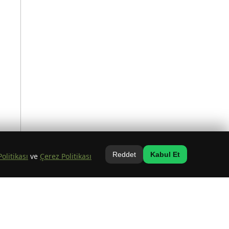
Reddet
Kabul Et
Politikası
ve
Çerez Politikası