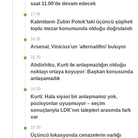
saat 11.00’de devam edecek
17:06
Kalıntıların Zubin Potok’taki üçüncü şüpheli
toplu mezar konumunda olduğu doğrulandı
16:35
Arsenal, Vinicius’un ‘alternatifini’ buluyor
16:30
Abdixhiku, Kurti ile anlaşmazlığın olduğu
noktayı ortaya koyuyor: Başkan konusunda
anlaşamadık
16:30
Kurti: Hala siyasi bir anlaşmamız yok,
pozisyonlar uyuşmuyor – seçim
sonuçlarıyla LDK’nın talepleri arasında fark
var
16:30
Üçüncü lokasyonda cenazelerin varlığı