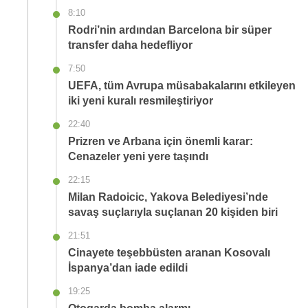
8:10
Rodri’nin ardından Barcelona bir süper
transfer daha hedefliyor
7:50
UEFA, tüm Avrupa müsabakalarını etkileyen
iki yeni kuralı resmileştiriyor
22:40
Prizren ve Arbana için önemli karar:
Cenazeler yeni yere taşındı
22:15
Milan Radoicic, Yakova Belediyesi’nde
savaş suçlarıyla suçlanan 20 kişiden biri
21:51
Cinayete teşebbüsten aranan Kosovalı
İspanya’dan iade edildi
19:25