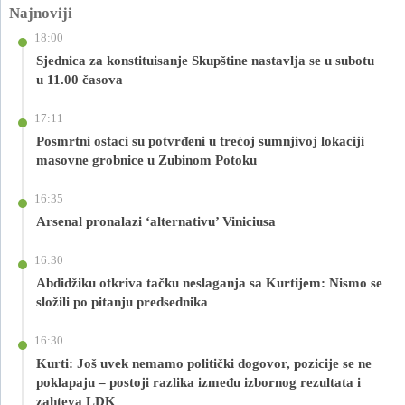
Najnoviji
18:00
Sjednica za konstituisanje Skupštine nastavlja se u subotu
u 11.00 časova
17:11
Posmrtni ostaci su potvrđeni u trećoj sumnjivoj lokaciji
masovne grobnice u Zubinom Potoku
16:35
Arsenal pronalazi ‘alternativu’ Viniciusa
16:30
Abdidžiku otkriva tačku neslaganja sa Kurtijem: Nismo se
složili po pitanju predsednika
16:30
Kurti: Još uvek nemamo politički dogovor, pozicije se ne
poklapaju – postoji razlika između izbornog rezultata i
zahteva LDK