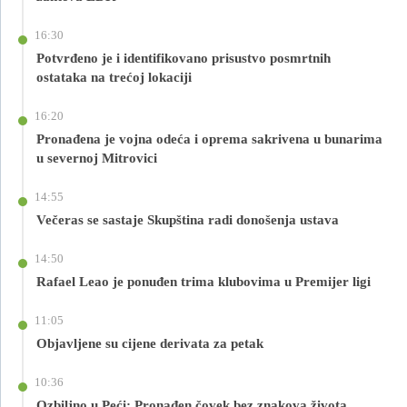
16:30
Potvrđeno je i identifikovano prisustvo posmrtnih
ostataka na trećoj lokaciji
16:20
Pronađena je vojna odeća i oprema sakrivena u bunarima
u severnoj Mitrovici
14:55
Večeras se sastaje Skupština radi donošenja ustava
14:50
Rafael Leao je ponuđen trima klubovima u Premijer ligi
11:05
Objavljene su cijene derivata za petak
10:36
Ozbiljno u Peći: Pronađen čovek bez znakova života,