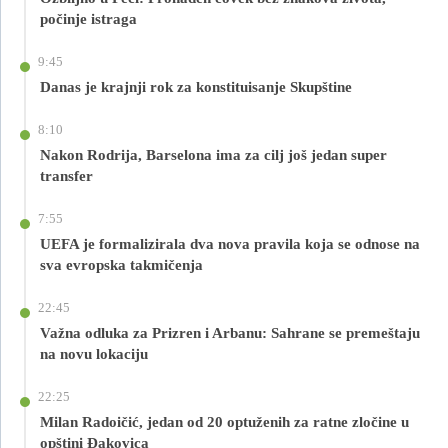
počinje istraga
9:45
Danas je krajnji rok za konstituisanje Skupštine
8:10
Nakon Rodrija, Barselona ima za cilj još jedan super
transfer
7:55
UEFA je formalizirala dva nova pravila koja se odnose na
sva evropska takmičenja
22:45
Važna odluka za Prizren i Arbanu: Sahrane se premeštaju
na novu lokaciju
22:25
Milan Radoičić, jedan od 20 optuženih za ratne zločine u
opštini Đakovica