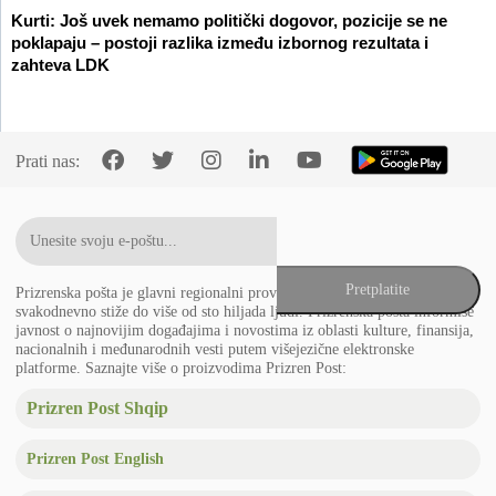
Kurti: Još uvek nemamo politički dogovor, pozicije se ne
poklapaju – postoji razlika između izbornog rezultata i
zahteva LDK
Prati nas:
Prizrenska pošta je glavni regionalni provajder vesti na Balkanu koji
svakodnevno stiže do više od sto hiljada ljudi. Prizrenska pošta informiše
javnost o najnovijim događajima i novostima iz oblasti kulture, finansija,
nacionalnih i međunarodnih vesti putem višejezične elektronske
platforme. Saznajte više o proizvodima Prizren Post:
Prizren Post Shqip
Prizren Post English