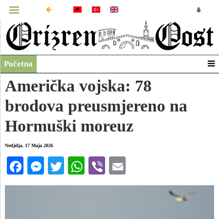
MENU
Početna
Infografika
Američka vojska: 78
Video
brodova preusmjereno na
Arhiva
Hormuški moreuz
Nedjelja, 17 Maja 2026
Facebook
Messenger
Twitter
WhatsApp
Viber
Email