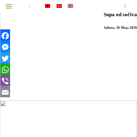
Početna
Vijesti
Nacionalne
Balkan
Svijet
Ekonomija
Kultura
Zdravlje
Tehnologija
Gledišta
Intervjui
Sport
Prizren
Supa od sočiva
MENU
Subota, 30 Maja 2026
Infografika
Facebook
Video
Messenger
Arhiva
Twitter
WhatsApp
Viber
Email