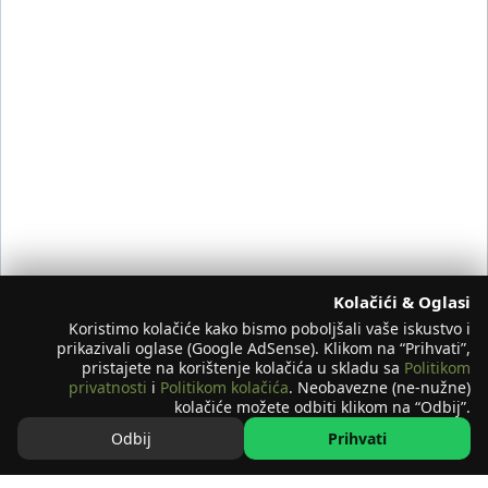
Kolačići & Oglasi
Koristimo kolačiće kako bismo poboljšali vaše iskustvo i
prikazivali oglase (Google AdSense). Klikom na “Prihvati”,
pristajete na korištenje kolačića u skladu sa
Politikom
privatnosti
i
Politikom kolačića
. Neobavezne (ne-nužne)
kolačiće možete odbiti klikom na “Odbij”.
Odbij
Prihvati