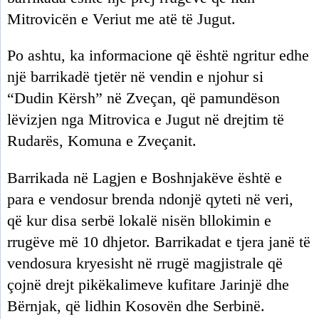
Mitrovicën e Veriut me atë të Jugut.
Po ashtu, ka informacione që është ngritur edhe
një barrikadë tjetër në vendin e njohur si
“Dudin Kërsh” në Zveçan, që pamundëson
lëvizjen nga Mitrovica e Jugut në drejtim të
Rudarës, Komuna e Zveçanit.
Barrikada në Lagjen e Boshnjakëve është e
para e vendosur brenda ndonjë qyteti në veri,
që kur disa serbë lokalë nisën bllokimin e
rrugëve më 10 dhjetor. Barrikadat e tjera janë të
vendosura kryesisht në rrugë magjistrale që
çojnë drejt pikëkalimeve kufitare Jarinjë dhe
Bërnjak, që lidhin Kosovën dhe Serbinë.