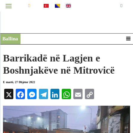
MENUJA
Ballina
Infografikë
Video
Barrikadë në Lagjen e
Arkiv
Boshnjakëve në Mitrovicë
E martë, 27 Dhjetor 2022
X
Facebook
Messenger
Telegram
LinkedIn
WhatsApp
Email
Copy
Link