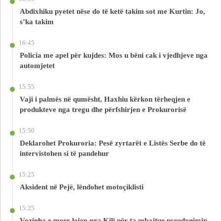
Abdixhiku pyetet nëse do të ketë takim sot me Kurtin: Jo,
s’ka takim
16:45
Policia me apel për kujdes: Mos u bëni cak i vjedhjeve nga
automjetet
15:55
Vaji i palmës në qumësht, Haxhiu kërkon tërheqjen e
produkteve nga tregu dhe përfshirjen e Prokurorisë
15:50
Deklarohet Prokuroria: Pesë zyrtarët e Listës Serbe do të
intervistohen si të pandehur
15:25
Aksident në Pejë, lëndohet motoçiklisti
15:25
Vozinha e merr lejen nga Kili për ta mbajtur pseudonimin