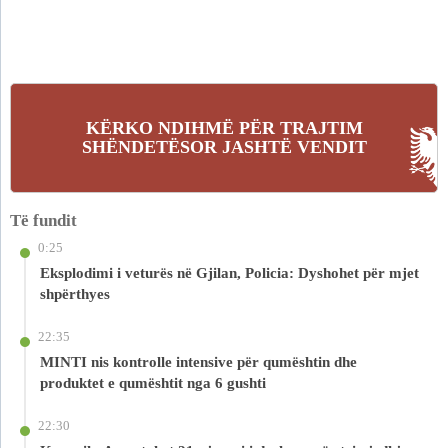
KËRKO NDIHMË PËR TRAJTIM
SHËNDETËSOR JASHTË VENDIT
Të fundit
0:25
Eksplodimi i veturës në Gjilan, Policia: Dyshohet për mjet
shpërthyes
22:35
MINTI nis kontrolle intensive për qumështin dhe
produktet e qumështit nga 6 gushti
22:30