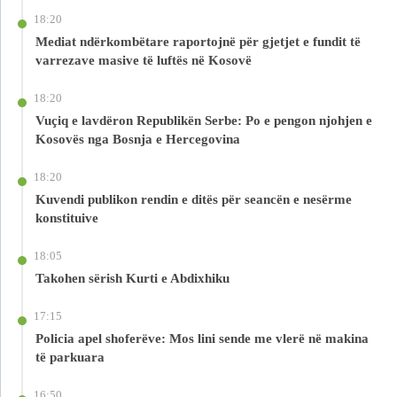
18:20
Mediat ndërkombëtare raportojnë për gjetjet e fundit të
varrezave masive të luftës në Kosovë
18:20
Vuçiq e lavdëron Republikën Serbe: Po e pengon njohjen e
Kosovës nga Bosnja e Hercegovina
18:20
Kuvendi publikon rendin e ditës për seancën e nesërme
konstituive
18:05
Takohen sërish Kurti e Abdixhiku
17:15
Policia apel shoferëve: Mos lini sende me vlerë në makina
të parkuara
16:50