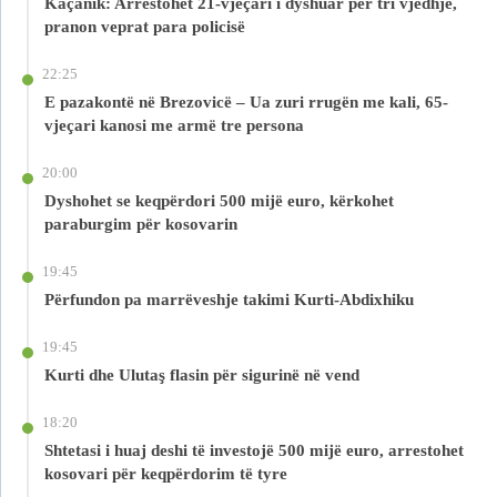
Kaçanik: Arrestohet 21-vjeçari i dyshuar për tri vjedhje,
pranon veprat para policisë
22:25
E pazakontë në Brezovicë – Ua zuri rrugën me kali, 65-
vjeçari kanosi me armë tre persona
20:00
Dyshohet se keqpërdori 500 mijë euro, kërkohet
paraburgim për kosovarin
19:45
Përfundon pa marrëveshje takimi Kurti-Abdixhiku
19:45
Kurti dhe Ulutaş flasin për sigurinë në vend
18:20
Shtetasi i huaj deshi të investojë 500 mijë euro, arrestohet
kosovari për keqpërdorim të tyre