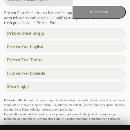
Prizren Post është ofrues i besueshëm rajonal i lajmeve në Ballkan që
arrin tek më shumë se një qind mijë njerëz çdo ditë. Mësoni më shumë
rreth produkteve të Prizren Post:
Prizren Post Shqip
Prizren Post English
Prizren Post Türkçe
Prizren Post Bosanski
Mëso Shqip!
Përdorimi dhe botimi i lajmeve mund të bëhet vetëm me kusht që autorësia të ruhet dhe të
vendoset në mënyrë të qartë burimi i lajmit dhe materialit. Çfarëdo kundërveprimi në këtë
drejtim do të bëhet subjekt i procedurave përkatëse.
Lajmet dhe materialet të vendosura në prizrenpost.com të cilat janë të huazuara nga
mediume apo portale të tjera mbeten e drejtë e patjetërsueshme e mediumeve përkatëse.
Copyright © 2011
- 2026 Prizren Post. Të gjitha të drejtat e rezervuara. Dizajnuar nga