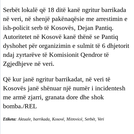
Serbët lokalë që 18 ditë kanë ngritur barrikada
në veri, në shenjë pakënaqësie me arrestimin e
ish-policit serb të Kosovës, Dejan Pantiq.
Autoritetet në Kosovë kanë thënë se Pantiq
dyshohet për organizimin e sulmit të 6 dhjetorit
ndaj zyrtarëve të Komisionit Qendror të
Zgjedhjeve në veri.
Që kur janë ngritur barrikadat, në veri të
Kosovës janë shënuar një numër i incidentesh
me armë zjarri, granata dore dhe shok
bomba./REL
Etiketa:
Aktuale
,
barrikada
,
Kosovë
,
Mitrovicë
,
Serbët
,
Veri