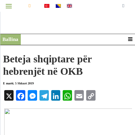
MENUJA
Ballina
Infografikë
Video
Beteja shqiptare për
Arkiv
hebrenjët në OKB
E martë, 5 Shkurt 2019
X
Facebook
Messenger
Telegram
LinkedIn
WhatsApp
Email
Copy
Link