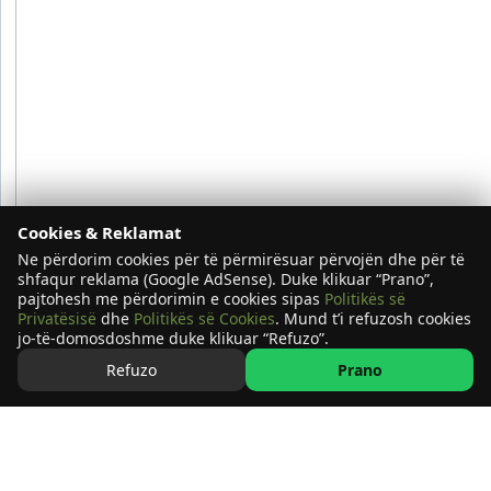
Cookies & Reklamat
Ne përdorim cookies për të përmirësuar përvojën dhe për të
shfaqur reklama (Google AdSense). Duke klikuar “Prano”,
pajtohesh me përdorimin e cookies sipas
Politikës së
Privatësisë
dhe
Politikës së Cookies
. Mund t’i refuzosh cookies
jo-të-domosdoshme duke klikuar “Refuzo”.
Refuzo
Prano