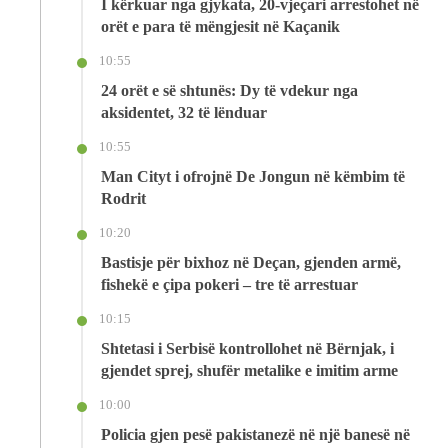
I kërkuar nga gjykata, 20-vjeçari arrestohet në
orët e para të mëngjesit në Kaçanik
10:55
24 orët e së shtunës: Dy të vdekur nga
aksidentet, 32 të lënduar
10:55
Man Cityt i ofrojnë De Jongun në këmbim të
Rodrit
10:20
Bastisje për bixhoz në Deçan, gjenden armë,
fishekë e çipa pokeri – tre të arrestuar
10:15
Shtetasi i Serbisë kontrollohet në Bërnjak, i
gjendet sprej, shufër metalike e imitim arme
10:00
Policia gjen pesë pakistanezë në një banesë në