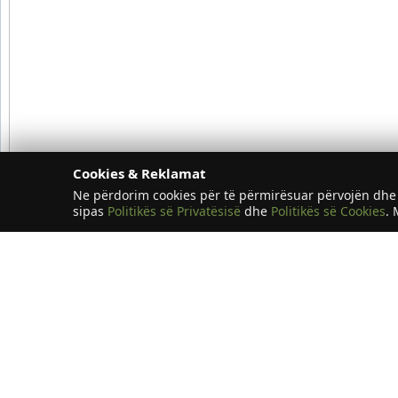
Cookies & Reklamat
Ne përdorim cookies për të përmirësuar përvojën dhe 
sipas
Politikës së Privatësisë
dhe
Politikës së Cookies
. 