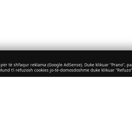
për të shfaqur reklama (Google AdSense). Duke klikuar “Prano”, p
Mund t’i refuzosh cookies jo-të-domosdoshme duke klikuar “Refuzo”