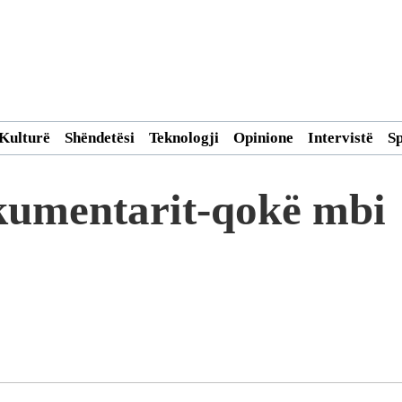
Kulturë
Shëndetësi
Teknologji
Opinione
Intervistë
S
okumentarit-qokë mbi