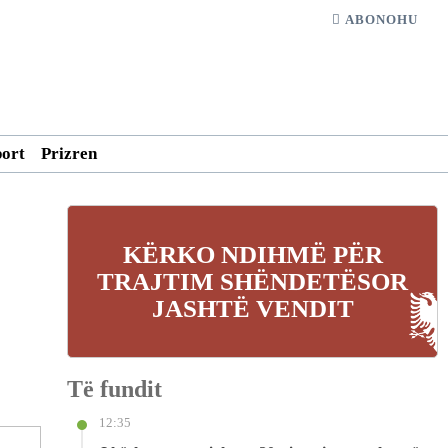
ABONOHU
port
Prizren
KËRKO NDIHMË PËR
TRAJTIM SHËNDETËSOR
JASHTË VENDIT
Të fundit
12:35