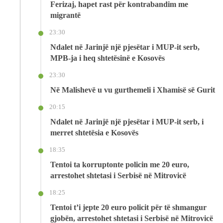
Ferizaj, hapet rast për kontrabandim me
migrantë
23:30
Ndalet në Jarinjë një pjesëtar i MUP-it serb,
MPB-ja i heq shtetësinë e Kosovës
23:30
Në Malishevë u vu gurthemeli i Xhamisë së Gurit
20:15
Ndalet në Jarinjë një pjesëtar i MUP-it serb, i
merret shtetësia e Kosovës
18:35
Tentoi ta korruptonte policin me 20 euro,
arrestohet shtetasi i Serbisë në Mitrovicë
18:25
Tentoi t’i jepte 20 euro policit për të shmangur
gjobën, arrestohet shtetasi i Serbisë në Mitrovicë