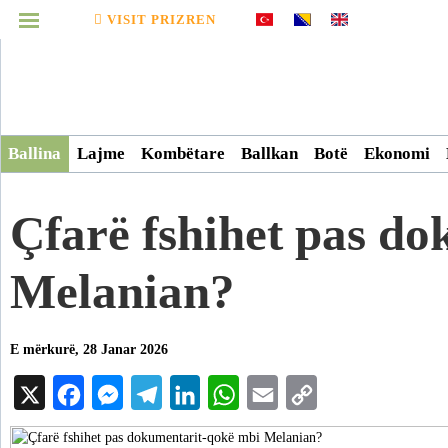
VISIT PRIZREN
MENUJA
Infografikë
Ballina
Lajme
Kombëtare
Ballkan
Botë
Ekonomi
Video
Çfarë fshihet pas d
Arkiv
Melanian?
E mërkurë, 28 Janar 2026
X
Facebook
Messenger
Telegram
LinkedIn
WhatsApp
Email
Copy
Link