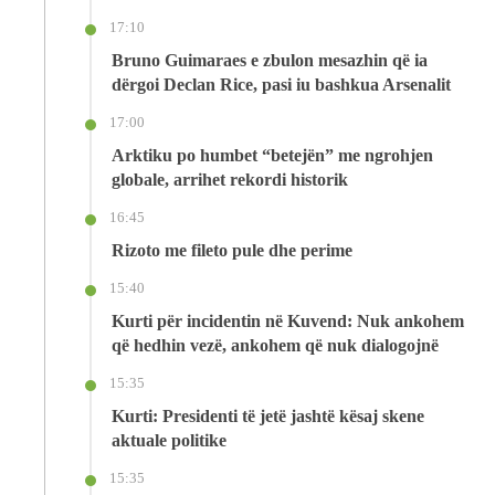
17:10
Bruno Guimaraes e zbulon mesazhin që ia
dërgoi Declan Rice, pasi iu bashkua Arsenalit
17:00
Arktiku po humbet “betejën” me ngrohjen
globale, arrihet rekordi historik
16:45
Rizoto me fileto pule dhe perime
15:40
Kurti për incidentin në Kuvend: Nuk ankohem
që hedhin vezë, ankohem që nuk dialogojnë
15:35
Kurti: Presidenti të jetë jashtë kësaj skene
aktuale politike
15:35