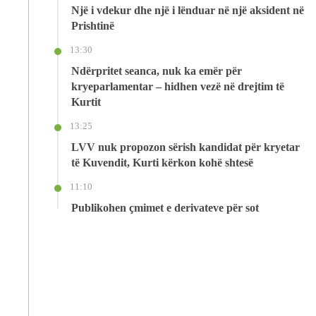
Një i vdekur dhe një i lënduar në një aksident në
Prishtinë
13:30
Ndërpritet seanca, nuk ka emër për
kryeparlamentar – hidhen vezë në drejtim të
Kurtit
13:25
LVV nuk propozon sërish kandidat për kryetar
të Kuvendit, Kurti kërkon kohë shtesë
11:10
Publikohen çmimet e derivateve për sot