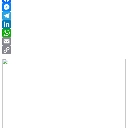
Facebook
Messenger
Telegram
LinkedIn
WhatsApp
Email
Copy
Link