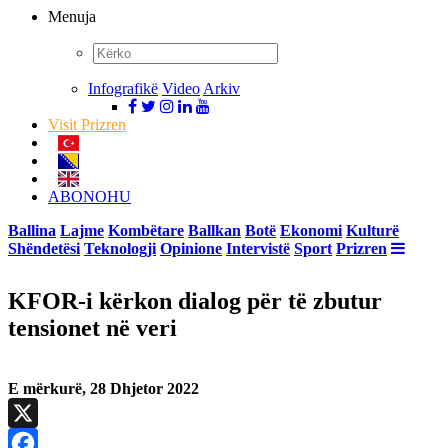
Menuja
Infografikë
Video
Arkiv
Visit Prizren
ABONOHU
Ballina
Lajme
Kombëtare
Ballkan
Botë
Ekonomi
Kulturë
Shëndetësi
Teknologji
Opinione
Intervistë
Sport
Prizren
KFOR-i kërkon dialog për të zbutur
tensionet në veri
E mërkurë, 28 Dhjetor 2022
X