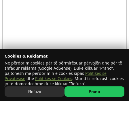
Cookies & Reklamat
Ne përdorim cookies për të përmirësuar përvojën dhe për të
shfaqur reklama (Google AdSense). Duke klikuar “Prano”,
pajtohesh me përdorimin e cookies sipas
Politikës së
Privatësisë
dhe
Politikës së Cookies
. Mund t’i refuzosh cookies
jo-të-domosdoshme duke klikuar “Refuzo”.
Refuzo
Prano