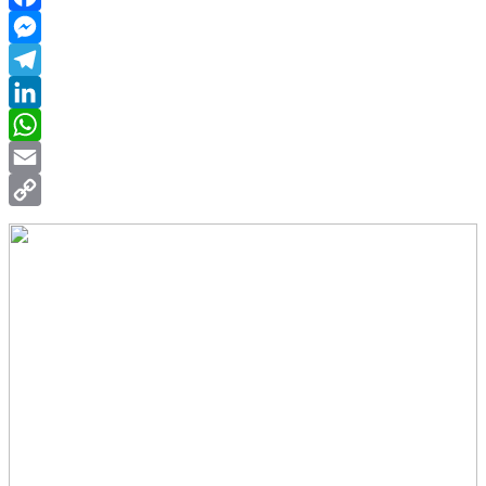
Facebook
Messenger
Telegram
LinkedIn
WhatsApp
Email
Copy
Link