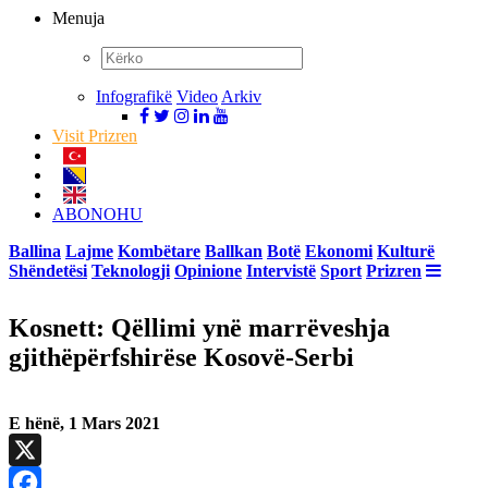
Menuja
Infografikë
Video
Arkiv
Visit Prizren
ABONOHU
Ballina
Lajme
Kombëtare
Ballkan
Botë
Ekonomi
Kulturë
Shëndetësi
Teknologji
Opinione
Intervistë
Sport
Prizren
Kosnett: Qëllimi ynë marrëveshja
gjithëpërfshirëse Kosovë-Serbi
E hënë, 1 Mars 2021
X