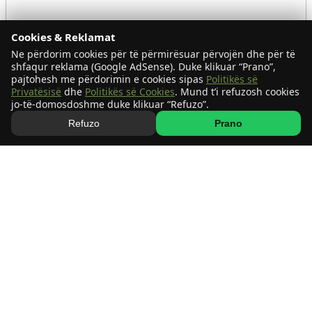
Cookies & Reklamat
Ne përdorim cookies për të përmirësuar përvojën dhe për të
shfaqur reklama (Google AdSense). Duke klikuar “Prano”,
pajtohesh me përdorimin e cookies sipas
Politikës së
Privatësisë
dhe
Politikës së Cookies
. Mund t’i refuzosh cookies
jo-të-domosdoshme duke klikuar “Refuzo”.
Refuzo
Prano