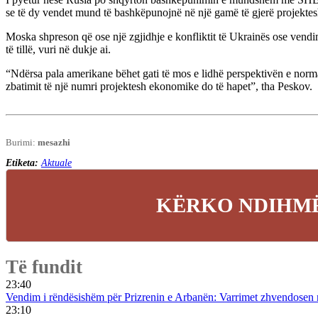
se të dy vendet mund të bashkëpunojnë në një gamë të gjerë projektes
Moska shpreson që ose një zgjidhje e konfliktit të Ukrainës ose vendi
të tillë, vuri në dukje ai.
“Ndërsa pala amerikane bëhet gati të mos e lidhë perspektivën e norma
zbatimit të një numri projektesh ekonomike do të hapet”, tha Peskov.
Burimi:
mesazhi
Etiketa:
Aktuale
KËRKO NDIHMË
Të fundit
23:40
Vendim i rëndësishëm për Prizrenin e Arbanën: Varrimet zhvendosen n
23:10