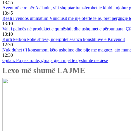
13:55
Aventurë e re për Asllanin, ylli shqiptar transferohet te klubi i njohur
13:45
Reali i vendos ultimatum Viniciusit me një ofertë të re, pret përgjigje
13:10
Vaji i palmës në produktet e qumështit dhe ushqimet e përpunuara: Çf
13:10
Kurti kërkon kohë shtesë, ndërpritet seanca konstituive e Kuvendit
12:30
Nuk duhet t’i konsumoni këto ushqime dhe pije me magnez, ato mund t
12:30
Gjilan: Po pastronte, gruaja gjen mjet të dyshimtë në qese
Lexo më shumë LAJME