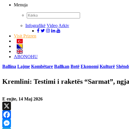
Menuja
Infografikë
Video
Arkiv
Visit Prizren
ABONOHU
Ballina
Lajme
Kombëtare
Ballkan
Botë
Ekonomi
Kulturë
Shënde
Kremlini: Testimi i raketës “Sarmat”, ngja
E enjte, 14 Maj 2026
X
Facebook