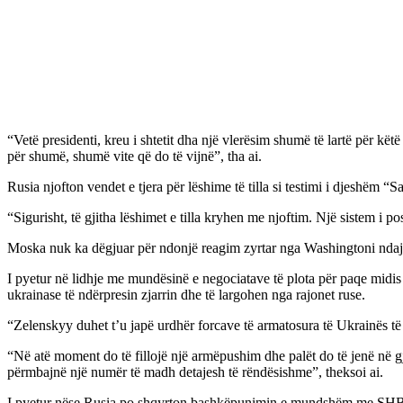
“Vetë presidenti, kreu i shtetit dha një vlerësim shumë të lartë për kët
për shumë, shumë vite që do të vijnë”, tha ai.
Rusia njofton vendet e tjera për lëshime të tilla si testimi i djeshëm
“Sigurisht, të gjitha lëshimet e tilla kryhen me njoftim. Një sistem i 
Moska nuk ka dëgjuar për ndonjë reagim zyrtar nga Washingtoni ndaj la
I pyetur në lidhje me mundësinë e negociatave të plota për paqe midis
ukrainase të ndërpresin zjarrin dhe të largohen nga rajonet ruse.
“Zelenskyy duhet t’u japë urdhër forcave të armatosura të Ukrainës të nd
“Në atë moment do të fillojë një armëpushim dhe palët do të jenë në g
përmbajnë një numër të madh detajesh të rëndësishme”, theksoi ai.
I pyetur nëse Rusia po shqyrton bashkëpunimin e mundshëm me SHBA-në