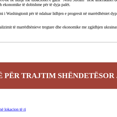
h ekonomike të dobishme për të dyja palët.
mi i Washingtonit për të ndaluar lidhjen e progresit në marrëdhëniet d
lizimit të marrëdhënieve tregtare dhe ekonomike me zgjidhjen ukrainase
 PËR TRAJTIM SHËNDETËSOR 
ë lokacion të ri