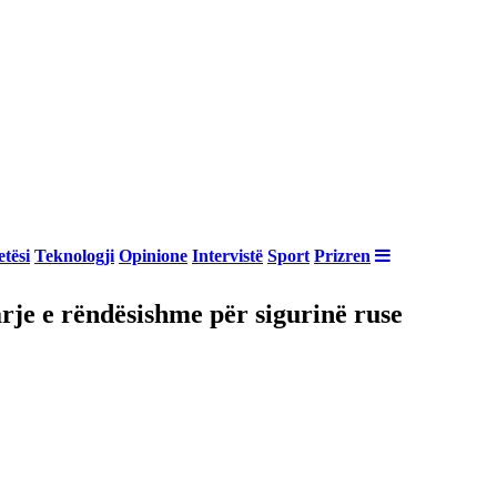
tësi
Teknologji
Opinione
Intervistë
Sport
Prizren
rje e rëndësishme për sigurinë ruse