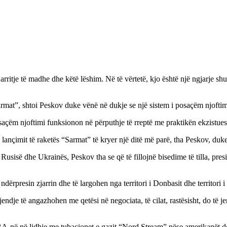
ë arritje të madhe dhe këtë lëshim. Në të vërtetë, kjo është një ngjarje 
 “Sarmat”, shtoi Peskov duke vënë në dukje se një sistem i posaçëm njoft
posaçëm njoftimi funksionon në përputhje të rreptë me praktikën ekzistue
nçimit të raketës “Sarmat” të kryer një ditë më parë, tha Peskov, duke i
 Rusisë dhe Ukrainës, Peskov tha se që të fillojnë bisedime të tilla, pr
ërpresin zjarrin dhe të largohen nga territori i Donbasit dhe territori i 
jendje të angazhohen me qetësi në negociata, të cilat, rastësisht, do t
 në lidhje me tubacionet e gazit “Nord Stream” nëse amerikanët do të