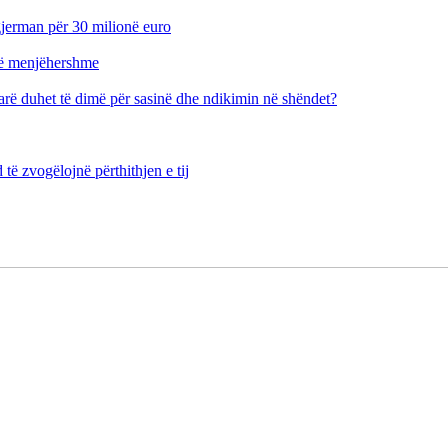
 gjerman për 30 milionë euro
 të menjëhershme
arë duhet të dimë për sasinë dhe ndikimin në shëndet?
ë zvogëlojnë përthithjen e tij