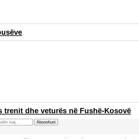
busëve
s trenit dhe veturës në Fushë-Kosovë