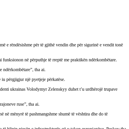
shumë e rëndësishme për të gjithë vendin dhe për sigurinë e vendit tonë
imi funksionon në përputhje të rreptë me praktikën ndërkombëtare.
se ndërkombëtare”, tha ai.
u përgjigjur një pyetjeje përkatëse.
esidenti ukrainas Volodymyr Zelenskyy duhet t’u urdhërojë trupave
rajoneve ruse”, tha ai.
ë jenë në mënyrë të pashmangshme shumë të vështira dhe do të
 blinin pjesën e infrastrukturës që u takon evropianëve, Peskov tha