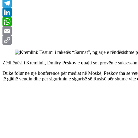
Messenger
Telegram
LinkedIn
WhatsApp
Email
Copy
Link
Zëdhënësi i Kremlinit, Dmitry Peskov e quajti sot provën e suksesshme
Duke folur në një konferencë për mediat në Moskë, Peskov tha se vetë 
të gjithë vendin dhe për sigurimin e sigurisë së Rusisë për shumë vite 