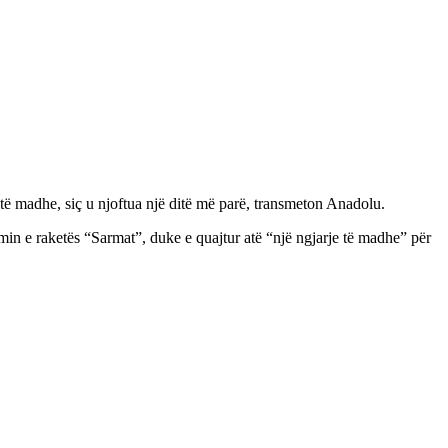
të madhe, siç u njoftua një ditë më parë, transmeton Anadolu.
min e raketës “Sarmat”, duke e quajtur atë “një ngjarje të madhe” për