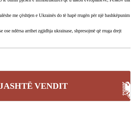
ypalëshe me çështjen e Ukrainës do të hapë rrugën për një bashkëpunim
 ose ndërsa arrihet zgjidhja ukrainase, shpresojmë që rruga drejt
JASHTË VENDIT