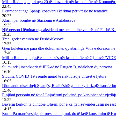
Milan Radoiçiq njëri nga 20 të akuzuarit për krime lufte në Komunën
22:45
Ekstradohet nga Spanja kosovari i kërkuar për vrasje në tentativë
20:25
Alarm për bombë në Stacionin e Autobusëve
19:35
Një person i lënduar nga aksidenti mes trenit dhe veturës në Fushë-K
19:25
Treni godet veturën në Fushë-Kosovë
17:55
Gjen kuletën me para dhe dokumente, qytetari nga Vitia e dorëzon në 
17:40
Millan Radoiçiq, pjesë e aktakuzës për krime lufte në Gjakovë (VID
16:15
Sulmi ndaj inspektorit të IPK-së në Rrugën B, ndalohen dy persona
16:10
Studim: COVID-19 i rëndë mund të riaktivizojë viruset e fjetura
16:05
Diomande niset drejt Spanjës, Reali është gati ta zyrtarizojë transferi
15:40
E njihni personin në foto? Lajmëroni policinë, po kërkohet për vjedhj
15:25
Bayerni kërkon ta blindojë Olisen, por e ka gati zëvendësuesin në rast
14:15
Kurti: Pa marrëveshje për presidentin, nuk do të ketë konstituim të K