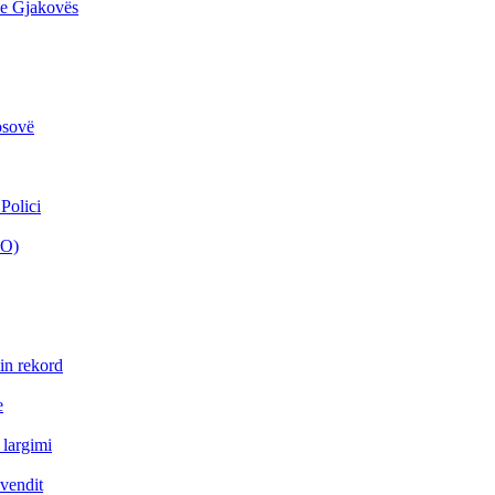
 e Gjakovës
osovë
Polici
EO)
min rekord
e
 largimi
uvendit