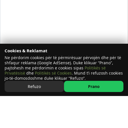
Cookies & Reklamat
Ne përdorim cookies për të përmirësuar përvojën dhe për të
shfaqur reklama (Google AdSense). Duke klikuar “Prano”,
pajtohesh me përdorimin e cookies sipas
Politikës së
Privatësisë
dhe
Politikës së Cookies
. Mund t’i refuzosh cookies
jo-të-domosdoshme duke klikuar “Refuzo”.
Refuzo
Prano