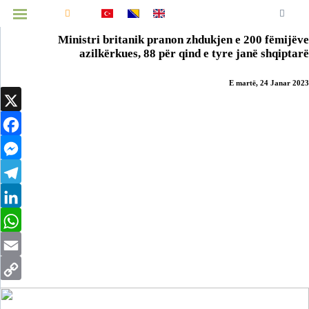
Ballina
Lajme
Kombëtare
Ballkan
Botë
Ekonomi
Kulturë
Shëndetësi
Teknologji
Opinione
Intervistë
Sport
Prizren
MENUJA
Ministri britanik pranon zhdukjen e 200 fëmijëve
azilkërkues, 88 për qind e tyre janë shqiptarë
E martë, 24 Janar 2023
Infografikë
X
Video
Facebook
Arkiv
Messenger
Telegram
LinkedIn
WhatsApp
Email
Copy
Link