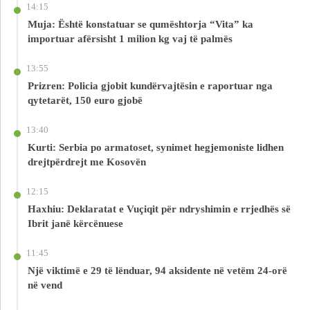
14:15
Muja: Është konstatuar se qumështorja “Vita” ka
importuar afërsisht 1 milion kg vaj të palmës
13:55
Prizren: Policia gjobit kundërvajtësin e raportuar nga
qytetarët, 150 euro gjobë
13:40
Kurti: Serbia po armatoset, synimet hegjemoniste lidhen
drejtpërdrejt me Kosovën
12:15
Haxhiu: Deklaratat e Vuçiqit për ndryshimin e rrjedhës së
Ibrit janë kërcënuese
11:45
Një viktimë e 29 të lënduar, 94 aksidente në vetëm 24-orë
në vend