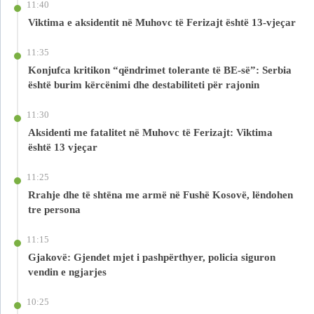
11:40
Viktima e aksidentit në Muhovc të Ferizajt është 13-vjeçar
11:35
Konjufca kritikon “qëndrimet tolerante të BE-së”: Serbia
është burim kërcënimi dhe destabiliteti për rajonin
11:30
Aksidenti me fatalitet në Muhovc të Ferizajt: Viktima
është 13 vjeçar
11:25
Rrahje dhe të shtëna me armë në Fushë Kosovë, lëndohen
tre persona
11:15
Gjakovë: Gjendet mjet i pashpërthyer, policia siguron
vendin e ngjarjes
10:25