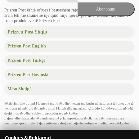
Prizren Post është ofrues i besueshëm rajonal i lajmeve në Ballkan që
arrin tek më shumë se një qind mijë njerëz çdo ditë. Mësoni më shumë
rreth produkteve të Prizren Post:
Prizren Post Shqip
Prizren Post English
Prizren Post Türkçe
Prizren Post Bosanski
Mëso Shqip!
Përdorimi dhe botimi i lajmeve mund të bëhet vetëm me kusht që autorësia të ruhet dhe të
vendoset në mënyrë të qartë burimi i lajmit dhe materialit. Çfarëdo kundërveprimi në këtë
drejtim do të bëhet subjekt i procedurave përkatëse.
Lajmet dhe materialet të vendosura në prizrenpost.com të cilat janë të huazuara nga
mediume apo portale të tjera mbeten e drejtë e patjetërsueshme e mediumeve përkatëse.
Copyright © 2011
- 2026 Prizren Post. Të gjitha të drejtat e rezervuara. Dizajnuar nga
Cookies & Reklamat
Arivisti LLC.