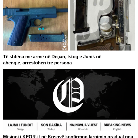
Të shtëna me armë në Deçan, Istog e Junik në
ahengje, arrestohen tre persona
Misioni i KFOR-it në Kosovë konfirmon largimin gradual nga