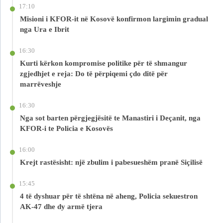
17:10
Misioni i KFOR-it në Kosovë konfirmon largimin gradual
nga Ura e Ibrit
16:30
Kurti kërkon kompromise politike për të shmangur
zgjedhjet e reja: Do të përpiqemi çdo ditë për
marrëveshje
16:30
Nga sot barten përgjegjësitë te Manastiri i Deçanit, nga
KFOR-i te Policia e Kosovës
16:00
Krejt rastësisht: një zbulim i pabesueshëm pranë Siçilisë
15:45
4 të dyshuar për të shtëna në aheng, Policia sekuestron
AK-47 dhe dy armë tjera