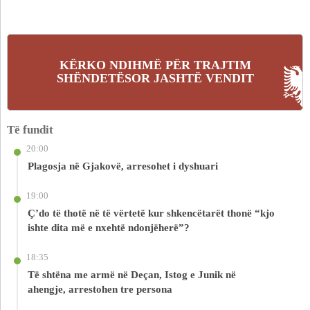
KËRKO NDIHMË PËR TRAJTIM
SHËNDETËSOR JASHTË VENDIT
Të fundit
20:00
Plagosja në Gjakovë, arresohet i dyshuari
19:00
Ç’do të thotë në të vërtetë kur shkencëtarët thonë “kjo
ishte dita më e nxehtë ndonjëherë”?
18:35
Të shtëna me armë në Deçan, Istog e Junik në
ahengje, arrestohen tre persona