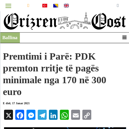
MENUJA
Ballina
Infografikë
Video
Premtimi i Parë: PDK
Arkiv
premton rritje të pagës
minimale nga 170 në 300
euro
E diel, 17 Janar 2021
X
Facebook
Messenger
Telegram
LinkedIn
WhatsApp
Email
Copy
Link