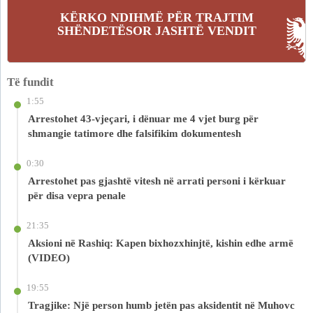
KËRKO NDIHMË PËR TRAJTIM
SHËNDETËSOR JASHTË VENDIT
Të fundit
1:55
Arrestohet 43-vjeçari, i dënuar me 4 vjet burg për
shmangie tatimore dhe falsifikim dokumentesh
0:30
Arrestohet pas gjashtë vitesh në arrati personi i kërkuar
për disa vepra penale
21:35
Aksioni në Rashiq: Kapen bixhozxhinjtë, kishin edhe armë
(VIDEO)
19:55
Tragjike: Një person humb jetën pas aksidentit në Muhovc