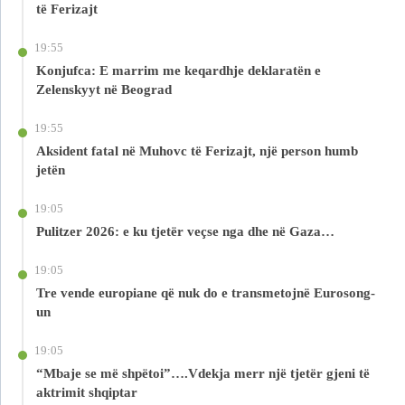
të Ferizajt
19:55
Konjufca: E marrim me keqardhje deklaratën e
Zelenskyyt në Beograd
19:55
Aksident fatal në Muhovc të Ferizajt, një person humb
jetën
19:05
Pulitzer 2026: e ku tjetër veçse nga dhe në Gaza…
19:05
Tre vende europiane që nuk do e transmetojnë Eurosong-
un
19:05
“Mbaje se më shpëtoi”….Vdekja merr një tjetër gjeni të
aktrimit shqiptar