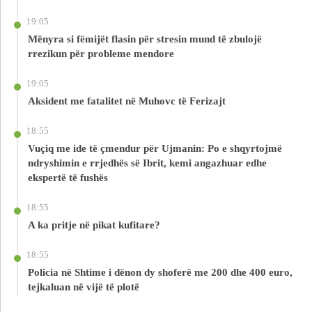
19:05
Mënyra si fëmijët flasin për stresin mund të zbulojë
rrezikun për probleme mendore
19:05
Aksident me fatalitet në Muhovc të Ferizajt
18:55
Vuçiq me ide të çmendur për Ujmanin: Po e shqyrtojmë
ndryshimin e rrjedhës së Ibrit, kemi angazhuar edhe
ekspertë të fushës
18:55
A ka pritje në pikat kufitare?
18:55
Policia në Shtime i dënon dy shoferë me 200 dhe 400 euro,
tejkaluan në vijë të plotë