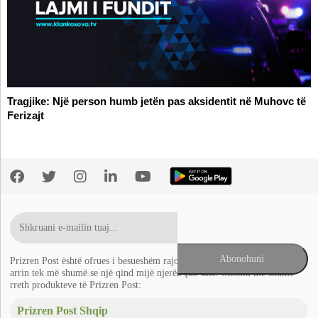
Tragjike: Një person humb jetën pas aksidentit në Muhovc të
Ferizajt
Prizren Post është ofrues i besueshëm rajonal i lajmeve në Ballkan që
arrin tek më shumë se një qind mijë njerëz çdo ditë. Mësoni më shumë
rreth produkteve të Prizren Post:
Prizren Post Shqip