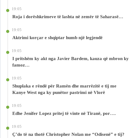
19:05
Roja i dorëshkrimeve të lashta në zemër të Saharasë…
19:05
Aktrimi korçar e shqiptar humb një legjendë
19:05
I pritshëm ky akt nga Javier Bardem, kauza që mbron ky
famoz…
19:05
Shuplaka e rëndë për Ramën dhe marrëzitë e tij me
Kanye West nga ky punëtor pastrimi në Vlorë
19:05
Edhe Jenifer Lopez pritej të vinte në Tiranë, por….
19:05
Ç’do të na thotë Christopher Nolan me “Odisenë” e tij?