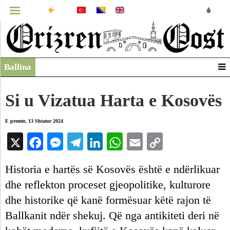
MENUJA
Ballina
Infografikë
Video
Si u Vizatua Harta e Kosovës
Arkiv
E premte, 13 Shtator 2024
X
Facebook
Messenger
Telegram
LinkedIn
WhatsApp
Email
Copy
Link
Historia e hartës së Kosovës është e ndërlikuar
dhe reflekton proceset gjeopolitike, kulturore
dhe historike që kanë formësuar këtë rajon të
Ballkanit ndër shekuj. Që nga antikiteti deri në