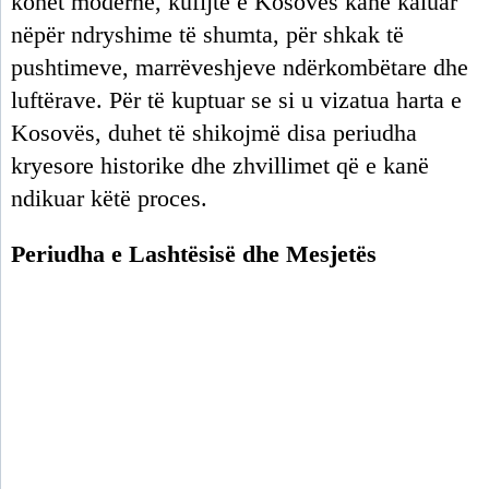
kohët moderne, kufijtë e Kosovës kanë kaluar
nëpër ndryshime të shumta, për shkak të
pushtimeve, marrëveshjeve ndërkombëtare dhe
luftërave. Për të kuptuar se si u vizatua harta e
Kosovës, duhet të shikojmë disa periudha
kryesore historike dhe zhvillimet që e kanë
ndikuar këtë proces.
Periudha e Lashtësisë dhe Mesjetës