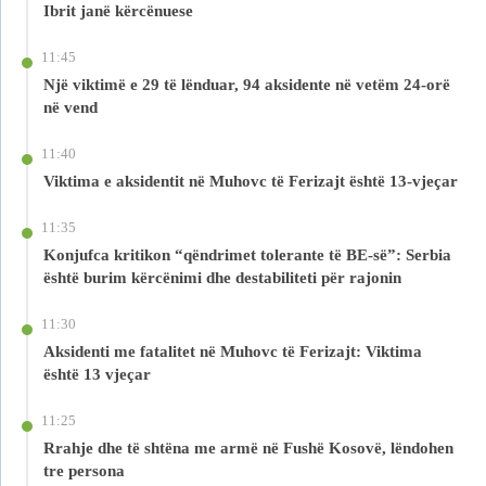
Ibrit janë kërcënuese
11:45
Një viktimë e 29 të lënduar, 94 aksidente në vetëm 24-orë
në vend
11:40
Viktima e aksidentit në Muhovc të Ferizajt është 13-vjeçar
11:35
Konjufca kritikon “qëndrimet tolerante të BE-së”: Serbia
është burim kërcënimi dhe destabiliteti për rajonin
11:30
Aksidenti me fatalitet në Muhovc të Ferizajt: Viktima
është 13 vjeçar
11:25
Rrahje dhe të shtëna me armë në Fushë Kosovë, lëndohen
tre persona