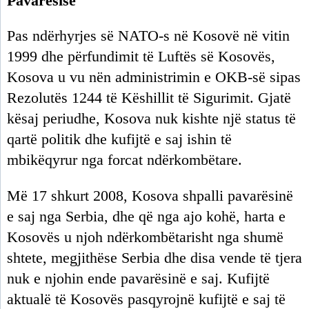
Pavarësisë
Pas ndërhyrjes së NATO-s në Kosovë në vitin
1999 dhe përfundimit të Luftës së Kosovës,
Kosova u vu nën administrimin e OKB-së sipas
Rezolutës 1244 të Këshillit të Sigurimit. Gjatë
kësaj periudhe, Kosova nuk kishte një status të
qartë politik dhe kufijtë e saj ishin të
mbikëqyrur nga forcat ndërkombëtare.
Më 17 shkurt 2008, Kosova shpalli pavarësinë
e saj nga Serbia, dhe që nga ajo kohë, harta e
Kosovës u njoh ndërkombëtarisht nga shumë
shtete, megjithëse Serbia dhe disa vende të tjera
nuk e njohin ende pavarësinë e saj. Kufijtë
aktualë të Kosovës pasqyrojnë kufijtë e saj të