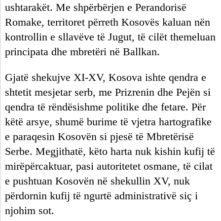
ushtarakët. Me shpërbërjen e Perandorisë
Romake, territoret përreth Kosovës kaluan nën
kontrollin e sllavëve të Jugut, të cilët themeluan
principata dhe mbretëri në Ballkan.
Gjatë shekujve XI-XV, Kosova ishte qendra e
shtetit mesjetar serb, me Prizrenin dhe Pejën si
qendra të rëndësishme politike dhe fetare. Për
këtë arsye, shumë burime të vjetra hartografike
e paraqesin Kosovën si pjesë të Mbretërisë
Serbe. Megjithatë, këto harta nuk kishin kufij të
mirëpërcaktuar, pasi autoritetet osmane, të cilat
e pushtuan Kosovën në shekullin XV, nuk
përdornin kufij të ngurtë administrativë siç i
njohim sot.