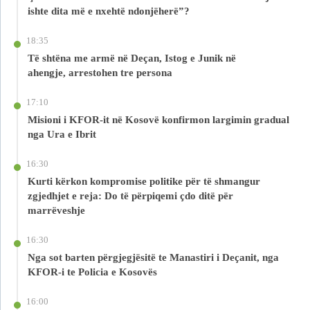
ishte dita më e nxehtë ndonjëherë”?
18:35
Të shtëna me armë në Deçan, Istog e Junik në
ahengje, arrestohen tre persona
17:10
Misioni i KFOR-it në Kosovë konfirmon largimin gradual
nga Ura e Ibrit
16:30
Kurti kërkon kompromise politike për të shmangur
zgjedhjet e reja: Do të përpiqemi çdo ditë për
marrëveshje
16:30
Nga sot barten përgjegjësitë te Manastiri i Deçanit, nga
KFOR-i te Policia e Kosovës
16:00