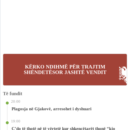
KËRKO NDIHMË PËR TRAJTIM
SHËNDETËSOR JASHTË VENDIT
Të fundit
20:00
Plagosja në Gjakovë, arresohet i dyshuari
19:00
Ç’do të thotë në të vërtetë kur shkencëtarët thonë “kjo