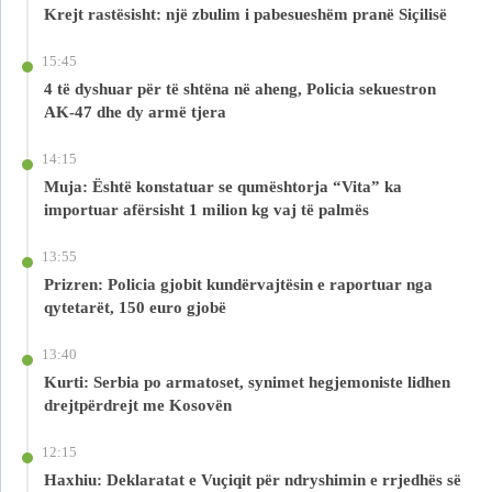
Krejt rastësisht: një zbulim i pabesueshëm pranë Siçilisë
15:45
4 të dyshuar për të shtëna në aheng, Policia sekuestron
AK-47 dhe dy armë tjera
14:15
Muja: Është konstatuar se qumështorja “Vita” ka
importuar afërsisht 1 milion kg vaj të palmës
13:55
Prizren: Policia gjobit kundërvajtësin e raportuar nga
qytetarët, 150 euro gjobë
13:40
Kurti: Serbia po armatoset, synimet hegjemoniste lidhen
drejtpërdrejt me Kosovën
12:15
Haxhiu: Deklaratat e Vuçiqit për ndryshimin e rrjedhës së