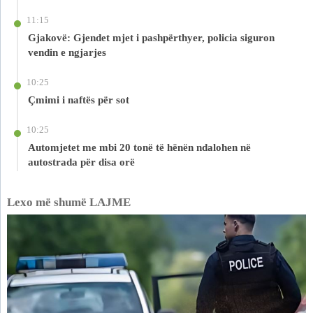
11:15
Gjakovë: Gjendet mjet i pashpërthyer, policia siguron
vendin e ngjarjes
10:25
Çmimi i naftës për sot
10:25
Automjetet me mbi 20 tonë të hënën ndalohen në
autostrada për disa orë
Lexo më shumë LAJME