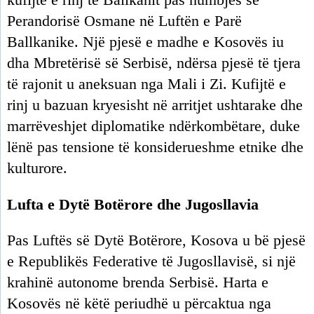
kufijtë e rinj të Ballkanit pas humbjes së
Perandorisë Osmane në Luftën e Parë
Ballkanike. Një pjesë e madhe e Kosovës iu
dha Mbretërisë së Serbisë, ndërsa pjesë të tjera
të rajonit u aneksuan nga Mali i Zi. Kufijtë e
rinj u bazuan kryesisht në arritjet ushtarake dhe
marrëveshjet diplomatike ndërkombëtare, duke
lënë pas tensione të konsiderueshme etnike dhe
kulturore.
Lufta e Dytë Botërore dhe Jugosllavia
Pas Luftës së Dytë Botërore, Kosova u bë pjesë
e Republikës Federative të Jugosllavisë, si një
krahinë autonome brenda Serbisë. Harta e
Kosovës në këtë periudhë u përcaktua nga