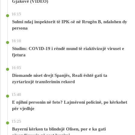
Gjakovë (VIDEO)
16:15
Sulmi ndaj inspektorit të IPK-së në Rrugën B, ndalohen dy
persona
16:10
Studim: COVID-19 i rëndë mund të riaktivizojë viruset e
fjetura
16:05
Diomande niset drejt Spanjës, Reali është gati ta
zyrtarizojë transferimin rekord
15:40
E njihni personin në foto? Lajmëroni policinë, po kërkohet
për vjedhje
15:25
Bayerni kërkon ta blindojë Olisen, por e ka gati