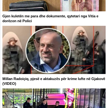
Gjen kuletën me para dhe dokumente, qytetari nga Vitia e
dorëzon në Polici
Millan Radoiçiq, pjesë e aktakuzës për krime lufte në Gjakovë
(VIDEO)