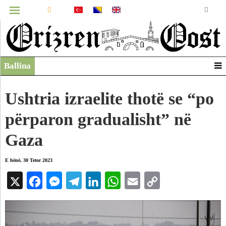
MENUJA
Ballina
Infografikë
Video
Ushtria izraelite thotë se “po
Arkiv
përparon gradualisht” në
Gaza
E hënë, 30 Tetor 2023
X
Facebook
Messenger
Telegram
LinkedIn
WhatsApp
Email
Copy
Link