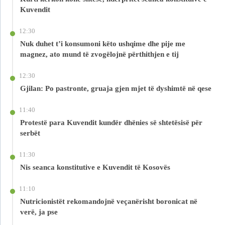
Kuvendit
12:30
Nuk duhet t’i konsumoni këto ushqime dhe pije me
magnez, ato mund të zvogëlojnë përthithjen e tij
12:30
Gjilan: Po pastronte, gruaja gjen mjet të dyshimtë në qese
11:40
Protestë para Kuvendit kundër dhënies së shtetësisë për
serbët
11:30
Nis seanca konstitutive e Kuvendit të Kosovës
11:10
Nutricionistët rekomandojnë veçanërisht boronicat në
verë, ja pse