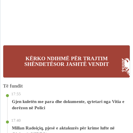
KËRKO NDIHMË PËR TRAJTIM
SHËNDETËSOR JASHTË VENDIT
Të fundit
17:55
Gjen kuletën me para dhe dokumente, qytetari nga Vitia e
dorëzon në Polici
17:40
Millan Radoiçiq, pjesë e aktakuzës për krime lufte në