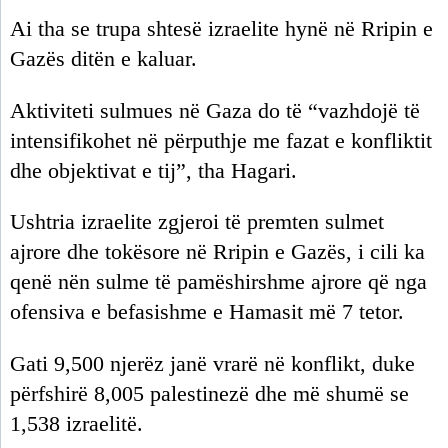
Ai tha se trupa shtesë izraelite hynë në Rripin e
Gazës ditën e kaluar.
Aktiviteti sulmues në Gaza do të “vazhdojë të
intensifikohet në përputhje me fazat e konfliktit
dhe objektivat e tij”, tha Hagari.
Ushtria izraelite zgjeroi të premten sulmet
ajrore dhe tokësore në Rripin e Gazës, i cili ka
qenë nën sulme të pamëshirshme ajrore që nga
ofensiva e befasishme e Hamasit më 7 tetor.
Gati 9,500 njerëz janë vrarë në konflikt, duke
përfshirë 8,005 palestinezë dhe më shumë se
1,538 izraelitë.