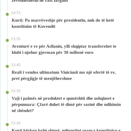
zëvendësuesin në rast largimi
14:15
Kurti: Pa marrëveshje për presidentin, nuk do të ketë
konstituim të Kuvendit
13:55
Aventurë e re për Asllanin, ylli shqiptar transferohet te
klubi i njohur gjerman për 30 milionë euro
13:45
Reali i vendos ultimatum Viniciusit me një ofertë të re,
pret përgjigje të menjëhershme
13:10
Vaji i palmës në produktet e qumështit dhe ushqimet e
përpunuara: Çfarë duhet të dimë për sasinë dhe ndikimin
në shëndet?
13:10
Kurti kërkon kohë shtesë, ndërpritet seanca konstituive e