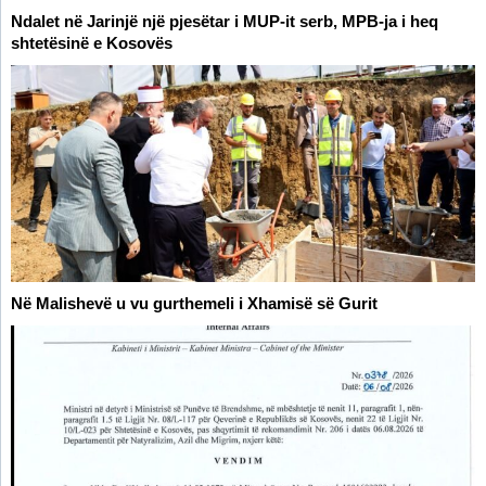
Ndalet në Jarinjë një pjesëtar i MUP-it serb, MPB-ja i heq
shtetësinë e Kosovës
Në Malishevë u vu gurthemeli i Xhamisë së Gurit