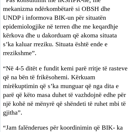
“Pas konsultimit me IKSHPK-në, me
mekanizma ndërkombëtarë si OBSH dhe
UNDP i informova BIK-un për situatën
epidemiologjike në terren dhe me keqardhje
kërkova dhe u dakorduam që akoma situata
s’ka kaluar rreziku. Situata është ende e
rrezikshme”.
“Në 4-5 ditët e fundit kemi parë rritje të rasteve
që na bën të frikësohemi. Kërkuam
mirëkuptimin që s’ka munguar që nga dita e
parë që këto masa duhet të vazhdojnë edhe për
një kohë në mënyrë që shëndeti të ruhet mbi të
gjitha”.
“Jam falënderues për koordinimin që BIK- ka