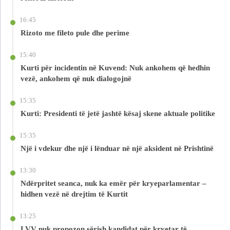
16:45
Rizoto me fileto pule dhe perime
15:40
Kurti për incidentin në Kuvend: Nuk ankohem që hedhin
vezë, ankohem që nuk dialogojnë
15:35
Kurti: Presidenti të jetë jashtë kësaj skene aktuale politike
15:35
Një i vdekur dhe një i lënduar në një aksident në Prishtinë
13:30
Ndërpritet seanca, nuk ka emër për kryeparlamentar –
hidhen vezë në drejtim të Kurtit
13:25
LVV nuk propozon sërish kandidat për kryetar të