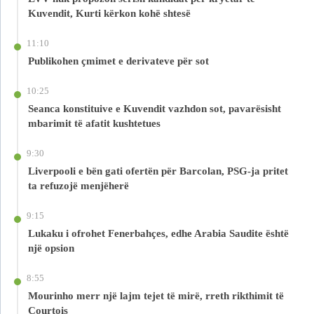
Kuvendit, Kurti kërkon kohë shtesë
11:10
Publikohen çmimet e derivateve për sot
10:25
Seanca konstituive e Kuvendit vazhdon sot, pavarësisht
mbarimit të afatit kushtetues
9:30
Liverpooli e bën gati ofertën për Barcolan, PSG-ja pritet
ta refuzojë menjëherë
9:15
Lukaku i ofrohet Fenerbahçes, edhe Arabia Saudite është
një opsion
8:55
Mourinho merr një lajm tejet të mirë, rreth rikthimit të
Courtois