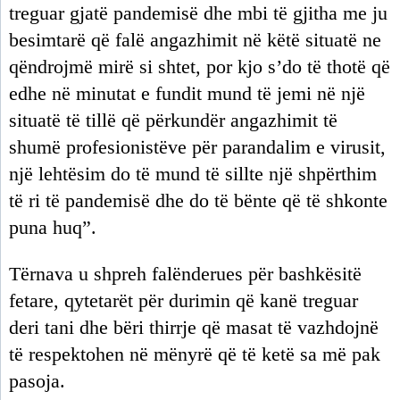
treguar gjatë pandemisë dhe mbi të gjitha me ju
besimtarë që falë angazhimit në këtë situatë ne
qëndrojmë mirë si shtet, por kjo s’do të thotë që
edhe në minutat e fundit mund të jemi në një
situatë të tillë që përkundër angazhimit të
shumë profesionistëve për parandalim e virusit,
një lehtësim do të mund të sillte një shpërthim
të ri të pandemisë dhe do të bënte që të shkonte
puna huq”.
Tërnava u shpreh falënderues për bashkësitë
fetare, qytetarët për durimin që kanë treguar
deri tani dhe bëri thirrje që masat të vazhdojnë
të respektohen në mënyrë që të ketë sa më pak
pasoja.