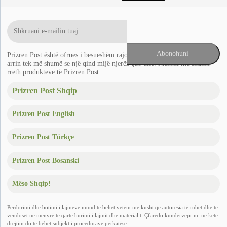
Prizren Post është ofrues i besueshëm rajonal i lajmeve në Ballkan që
arrin tek më shumë se një qind mijë njerëz çdo ditë. Mësoni më shumë
rreth produkteve të Prizren Post:
Prizren Post Shqip
Prizren Post English
Prizren Post Türkçe
Prizren Post Bosanski
Mëso Shqip!
Përdorimi dhe botimi i lajmeve mund të bëhet vetëm me kusht që autorësia të ruhet dhe të
vendoset në mënyrë të qartë burimi i lajmit dhe materialit. Çfarëdo kundërveprimi në këtë
drejtim do të bëhet subjekt i procedurave përkatëse.