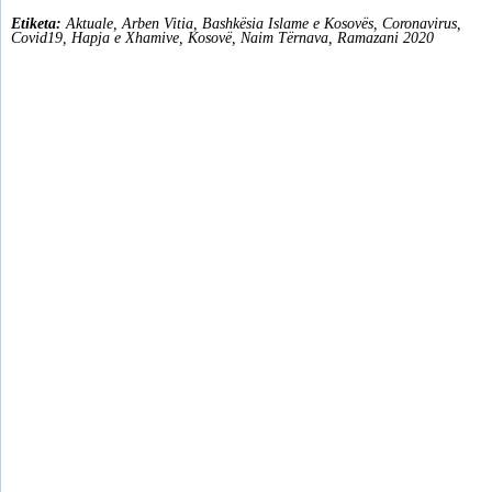
Etiketa:
Aktuale
,
Arben Vitia
,
Bashkësia Islame e Kosovës
,
Coronavirus
,
Covid19
,
Hapja e Xhamive
,
Kosovë
,
Naim Tërnava
,
Ramazani 2020