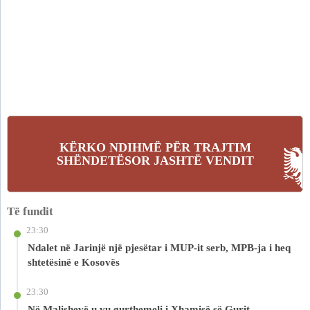
KËRKO NDIHMË PËR TRAJTIM
SHËNDETËSOR JASHTË VENDIT
Të fundit
23:30
Ndalet në Jarinjë një pjesëtar i MUP-it serb, MPB-ja i heq
shtetësinë e Kosovës
23:30
Në Malishevë u vu gurthemeli i Xhamisë së Gurit