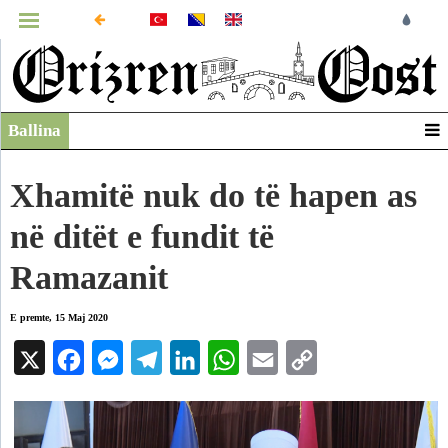
MENUJA
Ballina
Infografikë
Video
Xhamitë nuk do të hapen as
Arkiv
në ditët e fundit të
Ramazanit
E premte, 15 Maj 2020
X
Facebook
Messenger
Telegram
LinkedIn
WhatsApp
Email
Copy
Link