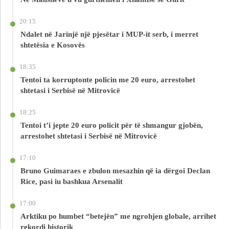
20:15
Ndalet në Jarinjë një pjesëtar i MUP-it serb, i merret
shtetësia e Kosovës
18:35
Tentoi ta korruptonte policin me 20 euro, arrestohet
shtetasi i Serbisë në Mitrovicë
18:25
Tentoi t’i jepte 20 euro policit për të shmangur gjobën,
arrestohet shtetasi i Serbisë në Mitrovicë
17:10
Bruno Guimaraes e zbulon mesazhin që ia dërgoi Declan
Rice, pasi iu bashkua Arsenalit
17:00
Arktiku po humbet “betejën” me ngrohjen globale, arrihet
rekordi historik