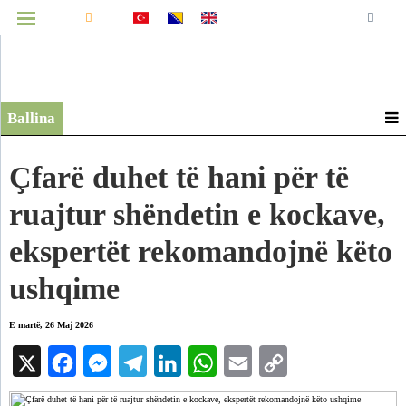
MENUJA
Ballina
Infografikë
Video
Çfarë duhet të hani për të
Arkiv
ruajtur shëndetin e kockave,
ekspertët rekomandojnë këto
ushqime
E martë, 26 Maj 2026
X
Facebook
Messenger
Telegram
LinkedIn
WhatsApp
Email
Copy
Link