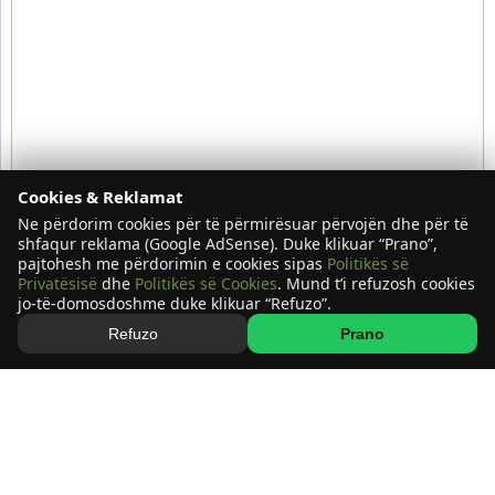
Cookies & Reklamat
Ne përdorim cookies për të përmirësuar përvojën dhe për të
shfaqur reklama (Google AdSense). Duke klikuar “Prano”,
pajtohesh me përdorimin e cookies sipas
Politikës së
Privatësisë
dhe
Politikës së Cookies
. Mund t’i refuzosh cookies
jo-të-domosdoshme duke klikuar “Refuzo”.
Refuzo
Prano