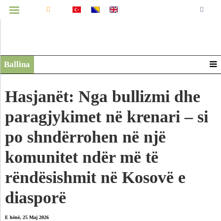
MENUJA
Ballina
Infografikë
Video
Hasjanët: Nga bullizmi dhe
Arkiv
paragjykimet në krenari – si
po shndërrohen në një
komunitet ndër më të
rëndësishmit në Kosovë e
diasporë
E hënë, 25 Maj 2026