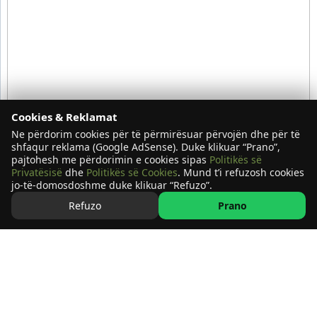
Cookies & Reklamat
Ne përdorim cookies për të përmirësuar përvojën dhe për të
shfaqur reklama (Google AdSense). Duke klikuar “Prano”,
pajtohesh me përdorimin e cookies sipas
Politikës së
Privatësisë
dhe
Politikës së Cookies
. Mund t’i refuzosh cookies
jo-të-domosdoshme duke klikuar “Refuzo”.
Refuzo
Prano