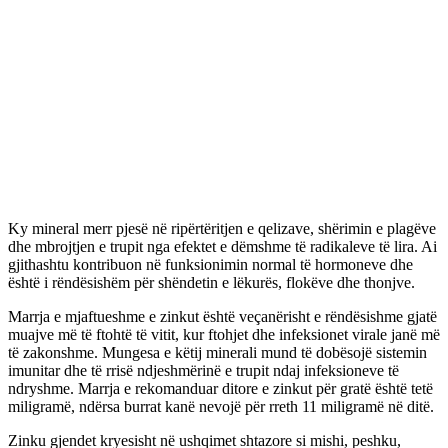
Ky mineral merr pjesë në ripërtëritjen e qelizave, shërimin e plagëve
dhe mbrojtjen e trupit nga efektet e dëmshme të radikaleve të lira. Ai
gjithashtu kontribuon në funksionimin normal të hormoneve dhe
është i rëndësishëm për shëndetin e lëkurës, flokëve dhe thonjve.
Marrja e mjaftueshme e zinkut është veçanërisht e rëndësishme gjatë
muajve më të ftohtë të vitit, kur ftohjet dhe infeksionet virale janë më
të zakonshme. Mungesa e këtij minerali mund të dobësojë sistemin
imunitar dhe të rrisë ndjeshmërinë e trupit ndaj infeksioneve të
ndryshme. Marrja e rekomanduar ditore e zinkut për gratë është tetë
miligramë, ndërsa burrat kanë nevojë për rreth 11 miligramë në ditë.
Zinku gjendet kryesisht në ushqimet shtazore si mishi, peshku,