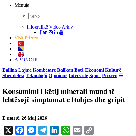
Menuja
Infografikë
Video
Arkiv
Visit Prizren
ABONOHU
Ballina
Lajme
Kombëtare
Ballkan
Botë
Ekonomi
Kulturë
Shëndetësi
Teknologji
Opinione
Intervistë
Sport
Prizren
Konsumimi i këtij minerali mund të
lehtësojë simptomat e ftohjes dhe gripit
E martë, 26 Maj 2026
X
Facebook
Messenger
Telegram
LinkedIn
WhatsApp
Email
Copy