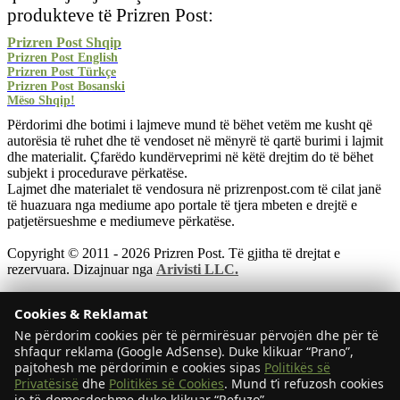
produkteve të Prizren Post:
Prizren Post Shqip
Prizren Post English
Prizren Post Türkçe
Prizren Post Bosanski
Mëso Shqip!
Përdorimi dhe botimi i lajmeve mund të bëhet vetëm me kusht që
autorësia të ruhet dhe të vendoset në mënyrë të qartë burimi i lajmit
dhe materialit. Çfarëdo kundërveprimi në këtë drejtim do të bëhet
subjekt i procedurave përkatëse.
Lajmet dhe materialet të vendosura në prizrenpost.com të cilat janë
të huazuara nga mediume apo portale të tjera mbeten e drejtë e
patjetërsueshme e mediumeve përkatëse.
Copyright © 2011
- 2026 Prizren Post. Të gjitha të drejtat e
rezervuara. Dizajnuar nga
Arivisti LLC.
Prizren Post
Cookies & Reklamat
RSS
Ne përdorim cookies për të përmirësuar përvojën dhe për të
Arkivi
shfaqur reklama (Google AdSense). Duke klikuar “Prano”,
Sitemap
pajtohesh me përdorimin e cookies sipas
Politikës së
Rreth nesh
Privatësisë
dhe
Politikës së Cookies
. Mund t’i refuzosh cookies
Kontakt
jo-të-domosdoshme duke klikuar “Refuzo”.