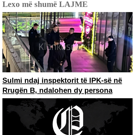
Lexo më shumë LAJME
Sulmi ndaj inspektorit të IPK-së në
Rrugën B, ndalohen dy persona