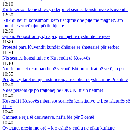
13:10
Kurti kërkon kohë shtesë, ndërpritet seanca konstituive e Kuvendit
12:30
Nuk duhet t’i konsumoni këto ushqime dhe pije me magnez, ato
mund të zvogëlojnë përthithjen e tij
12:30
Gjilan: Po pastronte, gruaja gjen mjet të dyshimtë në qese
11:40
Protestë para Kuvendit kundër dhënies së shtetësisë për serbët
11:30
Nis seanca konstitutive e Kuvendit të Kosovës
11:10
Nutricionistët rekomandojnë veçanërisht boronicat në verë, ja pse
10:55
Pengoi zyrtarët në një institucion, arrestohet i dyshuari në Prishtinë
10:40
Vdes personi që po trajtohej në QKUK, nisin hetimet
10:40
Kuvendi i Kosovës mban sot seancën konstituive të Legjislaturës së
11-të
10:40
Çmimet e reja të derivateve, nafta bie për 5 centë
10:40
Qytetarët presin me orë – kjo është gjendja në pikat kufitare