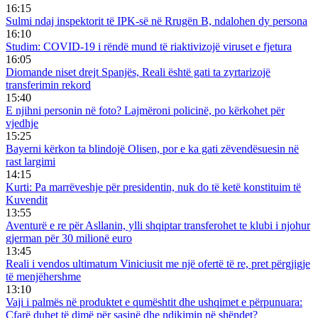
16:15
Sulmi ndaj inspektorit të IPK-së në Rrugën B, ndalohen dy persona
16:10
Studim: COVID-19 i rëndë mund të riaktivizojë viruset e fjetura
16:05
Diomande niset drejt Spanjës, Reali është gati ta zyrtarizojë
transferimin rekord
15:40
E njihni personin në foto? Lajmëroni policinë, po kërkohet për
vjedhje
15:25
Bayerni kërkon ta blindojë Olisen, por e ka gati zëvendësuesin në
rast largimi
14:15
Kurti: Pa marrëveshje për presidentin, nuk do të ketë konstituim të
Kuvendit
13:55
Aventurë e re për Asllanin, ylli shqiptar transferohet te klubi i njohur
gjerman për 30 milionë euro
13:45
Reali i vendos ultimatum Viniciusit me një ofertë të re, pret përgjigje
të menjëhershme
13:10
Vaji i palmës në produktet e qumështit dhe ushqimet e përpunuara:
Çfarë duhet të dimë për sasinë dhe ndikimin në shëndet?