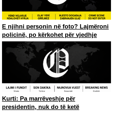
E njihni personin në foto? Lajmëroni
policinë, po kërkohet për vjedhje
Kurti: Pa marrëveshje për
presidentin, nuk do të ketë