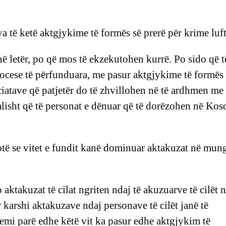
a të ketë aktgjykime të formës së prerë për krime luft
letër, po që mos të ekzekutohen kurrë. Po sido që t
rocese të përfunduara, me pasur aktgjykime të formës 
ciatave që patjetër do të zhvillohen në të ardhmen me
lisht që të personat e dënuar që të dorëzohen në Kos
të se vitet e fundit kanë dominuar aktakuzat në mun
aktakuzat të cilat ngriten ndaj të akuzuarve të cilët 
karshi aktakuzave ndaj personave të cilët janë të
 kemi parë edhe këtë vit ka pasur edhe aktgjykim të