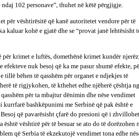
ndaj 102 personave”, thuhet në këtë përgjigje.
t për vështirësitë që kanë autoritetet vendore për të
ka kaluar kohë e gjatë dhe se “provat janë lehtësisht t
 për krimet e luftës, domethënë krimet kundër njerëz
n e efekteve nuk besoj që ka me pasur shumë efekte, p
 e tillë bëhen të qasshëm për organet e ndjekjes të
erë të rigjykohen, të kthehet edhe njëherë çështja ng
të qasshëm për ta mbajtur dënimin dhe nëse vendimet
i kurrfarë bashkëpunimi me Serbinë që pak është e
Besoj që pavarësisht çfarë do presioni që i zhvillohet
a është vështirë për të besuar se ato do të dorëzohen 
blem që Serbia të ekzekutojë vendimet tona edhe nës