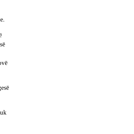
e.
ë
së
ovë
gesë
nuk