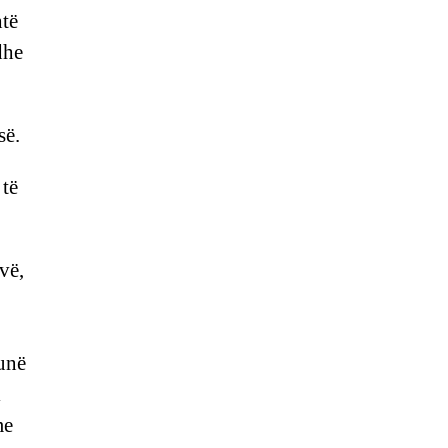
htë
dhe
së.
 të
vë,
hunë
i
me