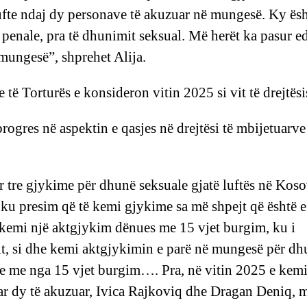
lufte ndaj dy personave të akuzuar në mungesë. Ky ës
 penale, pra të dhunimit seksual. Më herët ka pasur e
 mungesë”, shprehet Alija.
ë Torturës e konsideron vitin 2025 si vit të drejtësi
rogres në aspektin e qasjes në drejtësi të mbijetuarve
r tre gjykime për dhunë seksuale gjatë luftës në Koso
 ku presim që të kemi gjykime sa më shpejt që është e
 kemi një aktgjykim dënues me 15 vjet burgim, ku i
mit, si dhe kemi aktgjykimin e parë në mungesë për d
le me nga 15 vjet burgim…. Pra, në vitin 2025 e kem
ar dy të akuzuar, Ivica Rajkoviq dhe Dragan Deniq, 