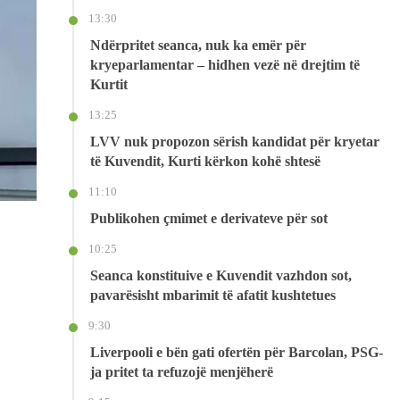
13:30
Ndërpritet seanca, nuk ka emër për
kryeparlamentar – hidhen vezë në drejtim të
Kurtit
13:25
LVV nuk propozon sërish kandidat për kryetar
të Kuvendit, Kurti kërkon kohë shtesë
11:10
Publikohen çmimet e derivateve për sot
10:25
Seanca konstituive e Kuvendit vazhdon sot,
pavarësisht mbarimit të afatit kushtetues
9:30
Liverpooli e bën gati ofertën për Barcolan, PSG-
ja pritet ta refuzojë menjëherë