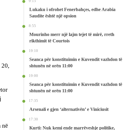
9:15
Lukaku i ofrohet Fenerbahçes, edhe Arabia
Saudite është një opsion
8:55
Mourinho merr një lajm tejet të mirë, rreth
rikthimit të Courtois
19:10
Seanca për konstituimin e Kuvendit vazhdon të
 20,
shtunën në orën 11:00
19:00
Seanca për konstituimin e Kuvendit vazhdon të
etor
shtunën në orën 11:00
j
17:35
Arsenali e gjen ‘alternativën’ e Viniciusit
17:30
m në
Kurti: Nuk kemi ende marrëveshje politike,