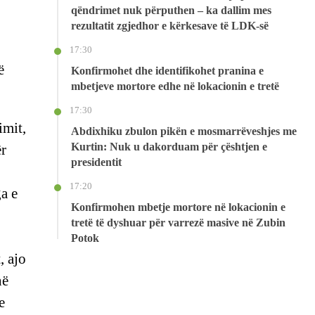
qëndrimet nuk përputhen – ka dallim mes
rezultatit zgjedhor e kërkesave të LDK-së
17:30
ë
Konfirmohet dhe identifikohet pranina e
mbetjeve mortore edhe në lokacionin e tretë
17:30
imit,
Abdixhiku zbulon pikën e mosmarrëveshjes me
Kurtin: Nuk u dakorduam për çështjen e
ër
presidentit
17:20
a e
Konfirmohen mbetje mortore në lokacionin e
tretë të dyshuar për varrezë masive në Zubin
Potok
, ajo
në
e