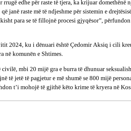
rrugë edhe për raste të tjera, ka krijuar domethënë n
h që janë raste më të ndjeshme për sistemin e drejtësisë
isht para se të fillojnë procesi gjyqësor”, përfundon
itit 2024, ku i dënuari është Çedomir Aksiq i cili kre
tra në komunën e Shtimes.
civilë, mbi 20 mijë gra e burra të dhunuar seksualish
jnë të jetë të pagjetur e më shumë se 800 mijë persona
don t’i mohojë të gjithë këto krime të kryera në Ko