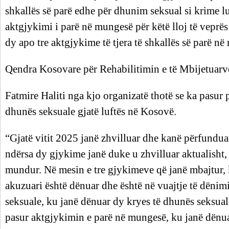
shkallës së parë edhe për dhunim seksual si krime 
aktgjykimi i parë në mungesë për këtë lloj të veprës
dy apo tre aktgjykime të tjera të shkallës së parë në
Qendra Kosovare për Rehabilitimin e të Mbijetuarve t
Fatmire Haliti nga kjo organizatë thotë se ka pasur p
dhunës seksuale gjatë luftës në Kosovë.
“Gjatë vitit 2025 janë zhvilluar dhe kanë përfundua
ndërsa dy gjykime janë duke u zhvilluar aktualisht,
mundur. Në mesin e tre gjykimeve që janë mbajtur,
akuzuari është dënuar dhe është në vuajtje të dëni
seksuale, ku janë dënuar dy kryes të dhunës seksua
pasur aktgjykimin e parë në mungesë, ku janë dënu