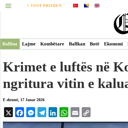
VISIT PRIZREN
MENUJA
Infografikë
Ballina
Lajme
Kombëtare
Ballkan
Botë
Ekonomi
Video
​Krimet e luftës në K
Arkiv
ngritura vitin e kalu
E shtunë, 17 Janar 2026
X
Facebook
Messenger
Telegram
LinkedIn
WhatsApp
Email
Copy
Link