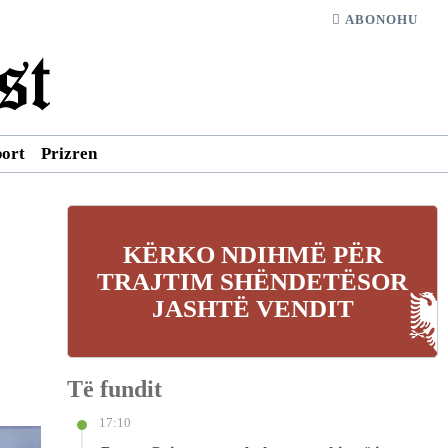
ABONOHU
port
Prizren
KËRKO NDIHMË PËR
TRAJTIM SHËNDETËSOR
JASHTË VENDIT
Të fundit
17:10