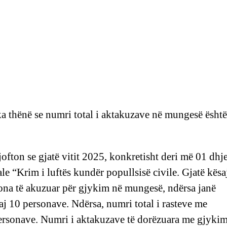
ka thënë se numri total i aktakuzave në mungesë është
ofton se gjatë vitit 2025, konkretisht deri më 01 dhj
ale “Krim i luftës kundër popullsisë civile. Gjatë kësa
sona të akuzuar për gjykim në mungesë, ndërsa janë
aj 10 personave. Ndërsa, numri total i rasteve me
personave. Numri i aktakuzave të dorëzuara me gjyki