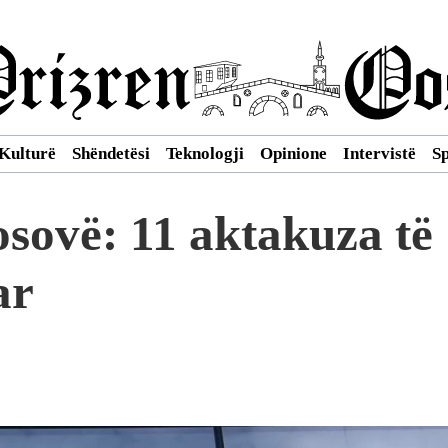
Kulturë
Shëndetësi
Teknologji
Opinione
Intervistë
S
osovë: 11 aktakuza të
ar