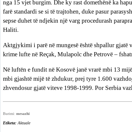
nga 15 vjet burgim. Dhe ky rast domethënë ka hapur 
farë standardi se si të trajtohen, duke pasur parasys
sepse duhet të ndjekin një varg procedurash paraprak
Haliti.
Aktgjykimi i parë në mungesë është shpallur gjatë v
krime lufte në Reçak, Mulapolc dhe Petrovë – fsha
Në luftën e fundit në Kosovë janë vrarë mbi 13 mijë 
mbi gjashtë mijë të zhdukur, prej tyre 1.600 vazhdo
zhvendosur gjatë viteve 1998-1999. Por Serbia vazh
Burimi:
mesazhi
Etiketa:
Aktuale