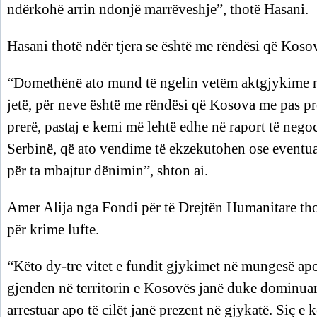
ndërkohë arrin ndonjë marrëveshje”, thotë Hasani.
Hasani thotë ndër tjera se është me rëndësi që Kosov
“Domethënë ato mund të ngelin vetëm aktgjykime në 
jetë, për neve është me rëndësi që Kosova me pas p
prerë, pastaj e kemi më lehtë edhe në raport të nego
Serbinë, që ato vendime të ekzekutohen ose eventua
për ta mbajtur dënimin”, shton ai.
Amer Alija nga Fondi për të Drejtën Humanitare tho
për krime lufte.
“Këto dy-tre vitet e fundit gjykimet në mungesë apo 
gjenden në territorin e Kosovës janë duke dominuar 
arrestuar apo të cilët janë prezent në gjykatë. Siç e