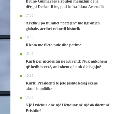
Bruno Guimaraes e zbulon mesazhin që ia
dërgoi Declan Rice, pasi iu bashkua Arsenalit
17:00
Arktiku po humbet “betejën” me ngrohjen
globale, arrihet rekordi historik
16:45
Rizoto me fileto pule dhe perime
15:40
Kurti për incidentin në Kuvend: Nuk ankohem
që hedhin vezë, ankohem që nuk dialogojnë
15:35
Kurti: Presidenti të jetë jashtë kësaj skene
aktuale politike
15:35
Një i vdekur dhe një i lënduar në një aksident në
Prishtinë