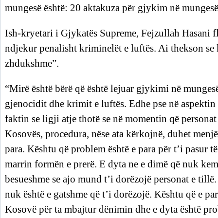
mungesë është: 20 aktakuza për gjykim në mungesë 
Ish-kryetari i Gjykatës Supreme, Fejzullah Hasani fle
ndjekur penalisht kriminelët e luftës. Ai thekson se 
zhdukshme”.
“Mirë është bërë që është lejuar gjykimi në mungesë
gjenocidit dhe krimit e luftës. Edhe pse në aspekti
faktin se ligji atje thotë se në momentin që personat
Kosovës, procedura, nëse ata kërkojnë, duhet menjëh
para. Kështu që problem është e para për t’i pasur 
marrin formën e prerë. E dyta ne e dimë që nuk kem
besueshme se ajo mund t’i dorëzojë personat e tillë. 
nuk është e gatshme që t’i dorëzojë. Kështu që e par
Kosovë për ta mbajtur dënimin dhe e dyta është pro