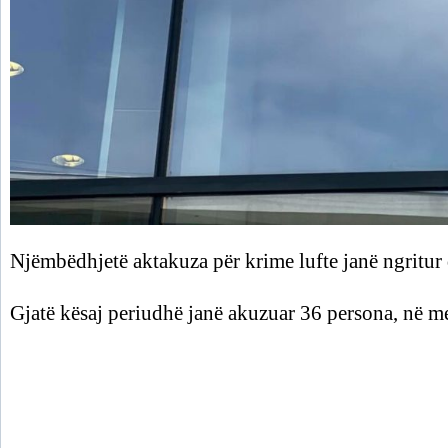
Njëmbëdhjetë aktakuza për krime lufte janë ngritur de
Gjatë kësaj periudhë janë akuzuar 36 persona, në m