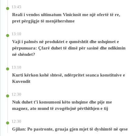
13:45
Reali i vendos ultimatum Viniciusit me një ofertë të re,
pret përgjigje të menjëhershme
13:10
Vaji i palmës në produktet e qumështit dhe ushqimet e
përpunuara: Çfarë duhet të dimë për sasinë dhe ndikimin
në shëndet?
13:10
Kurti kërkon kohë shtesë, ndërpritet seanca konstituive e
Kuvendit
12:30
Nuk duhet t’i konsumoni këto ushqime dhe pije me
magnez, ato mund të zvogëlojnë përthithjen e tij
12:30
Gjilan: Po pastronte, gruaja gjen mjet të dyshimtë në qese