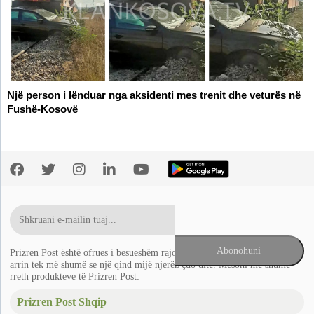
Një person i lënduar nga aksidenti mes trenit dhe veturës në
Fushë-Kosovë
Prizren Post është ofrues i besueshëm rajonal i lajmeve në Ballkan që
arrin tek më shumë se një qind mijë njerëz çdo ditë. Mësoni më shumë
rreth produkteve të Prizren Post:
Prizren Post Shqip