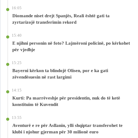
16:05
Diomande niset drejt Spanjës, Reali është gati ta
zyrtarizojë transferimin rekord
15:40
E njihni personin në foto? Lajmëroni policinë, po kërkohet
për vjedhje
15:25
Bayerni kërkon ta blindojë Olisen, por e ka gati
zëvendësuesin në rast largimi
14:15
Kurti: Pa marrëveshje për presidentin, nuk do të ketë
konstituim të Kuvendit
13:55
Aventurë e re për Asllanin, ylli shqiptar transferohet te
klubi i njohur gjerman për 30 milionë euro