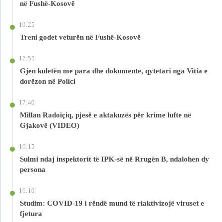
në Fushë-Kosovë
19:25
Treni godet veturën në Fushë-Kosovë
17:55
Gjen kuletën me para dhe dokumente, qytetari nga Vitia e
dorëzon në Polici
17:40
Millan Radoiçiq, pjesë e aktakuzës për krime lufte në
Gjakovë (VIDEO)
16:15
Sulmi ndaj inspektorit të IPK-së në Rrugën B, ndalohen dy
persona
16:10
Studim: COVID-19 i rëndë mund të riaktivizojë viruset e
fjetura