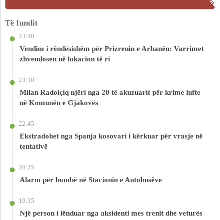
Të fundit
23:40
Vendim i rëndësishëm për Prizrenin e Arbanën: Varrimet
zhvendosen në lokacion të ri
23:10
Milan Radoiçiq njëri nga 20 të akuzuarit për krime lufte
në Komunën e Gjakovës
22:45
Ekstradohet nga Spanja kosovari i kërkuar për vrasje në
tentativë
20:25
Alarm për bombë në Stacionin e Autobusëve
19:35
Një person i lënduar nga aksidenti mes trenit dhe veturës