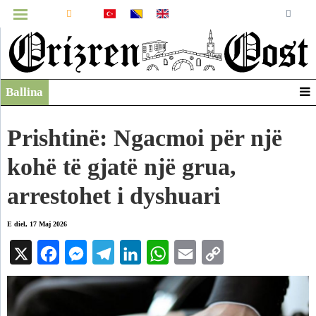
MENUJA
Ballina
Infografikë
Video
Prishtinë: Ngacmoi për një
Arkiv
kohë të gjatë një grua,
arrestohet i dyshuari
E diel, 17 Maj 2026
X
Facebook
Messenger
Telegram
LinkedIn
WhatsApp
Email
Copy
Link