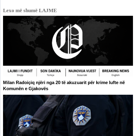
Lexo më shumë LAJME
Milan Radoiçiq njëri nga 20 të akuzuarit për krime lufte në
Komunën e Gjakovës