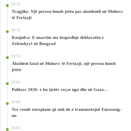
19:55
Tragjike: Një person humb jetën pas aksidentit në Muhovc
të Ferizajt
19:55
Konjufca: E marrim me keqardhje deklaratën e
Zelenskyyt në Beograd
19:55
Aksident fatal në Muhovc të Ferizajt, një person humb
jetën
19:05
Pulitzer 2026: e ku tjetër veçse nga dhe në Gaza…
19:05
Tre vende europiane që nuk do e transmetojnë Eurosong-
un
19:05