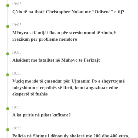
19:05
Ç’do të na thotë Christopher Nolan me “Odisenë” e tij?
19:05
Mënyra si fëmijët flasin për stresin mund të zbulojë
rrezikun për probleme mendore
19:05
Aksident me fatalitet në Muhovc të Ferizajt
18:55
Vuçiq me ide të çmendur për Ujmanin: Po e shqyrtojmë
ndryshimin e rrjedhës së Ibrit, kemi angazhuar edhe
ekspertë të fushës
18:55
A ka pritje në pikat kufitare?
18:55
Policia në Shtime i dënon dy shoferë me 200 dhe 400 euro,