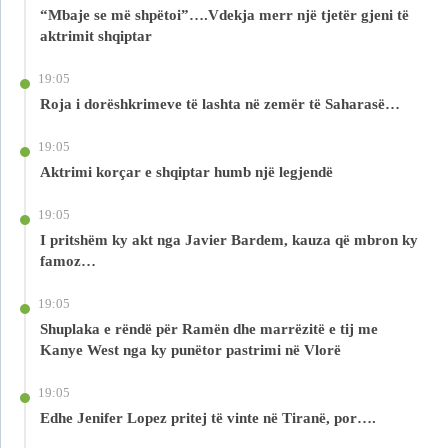
“Mbaje se më shpëtoi”….Vdekja merr një tjetër gjeni të
aktrimit shqiptar
19:05
Roja i dorëshkrimeve të lashta në zemër të Saharasë…
19:05
Aktrimi korçar e shqiptar humb një legjendë
19:05
I pritshëm ky akt nga Javier Bardem, kauza që mbron ky
famoz…
19:05
Shuplaka e rëndë për Ramën dhe marrëzitë e tij me
Kanye West nga ky punëtor pastrimi në Vlorë
19:05
Edhe Jenifer Lopez pritej të vinte në Tiranë, por….