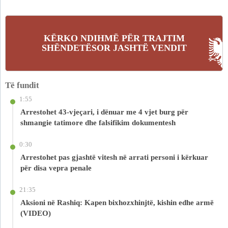
KËRKO NDIHMË PËR TRAJTIM
SHËNDETËSOR JASHTË VENDIT
Të fundit
1:55
Arrestohet 43-vjeçari, i dënuar me 4 vjet burg për
shmangie tatimore dhe falsifikim dokumentesh
0:30
Arrestohet pas gjashtë vitesh në arrati personi i kërkuar
për disa vepra penale
21:35
Aksioni në Rashiq: Kapen bixhozxhinjtë, kishin edhe armë
(VIDEO)