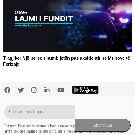
Tragjike: Një person humb jetën pas aksidentit në Muhovc të
Ferizajt
Prizren Post është ofrues i besueshëm rajonal i lajmeve në Ballkan që
arrin tek më shumë se një qind mijë njerëz çdo ditë. Mësoni më shumë