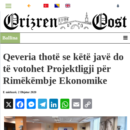
MENUJA
Ballina
Infografikë
Video
Qeveria thotë se këtë javë do
Arkiv
të votohet Projektligji për
Rimëkëmbje Ekonomike
E mërkurë, 2 Dhjetor 2020
X
Facebook
Messenger
Telegram
LinkedIn
WhatsApp
Email
Copy
Link