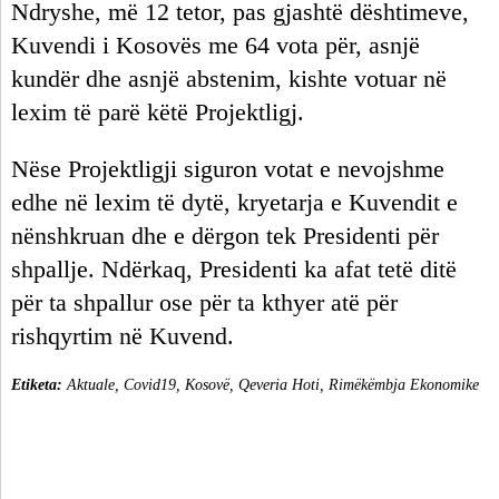
Ndryshe, më 12 tetor, pas gjashtë dështimeve,
Kuvendi i Kosovës me 64 vota për, asnjë
kundër dhe asnjë abstenim, kishte votuar në
lexim të parë këtë Projektligj.
Nëse Projektligji siguron votat e nevojshme
edhe në lexim të dytë, kryetarja e Kuvendit e
nënshkruan dhe e dërgon tek Presidenti për
shpallje. Ndërkaq, Presidenti ka afat tetë ditë
për ta shpallur ose për ta kthyer atë për
rishqyrtim në Kuvend.
Etiketa:
Aktuale
,
Covid19
,
Kosovë
,
Qeveria Hoti
,
Rimëkëmbja Ekonomike