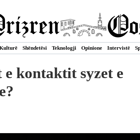
Kulturë
Shëndetësi
Teknologji
Opinione
Intervistë
S
 e kontaktit syzet e
te?