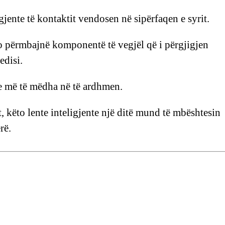
ligjente të kontaktit vendosen në sipërfaqen e syrit.
to përmbajnë komponentë të vegjël që i përgjigjen
edisi.
 më të mëdha në të ardhmen.
, këto lente inteligjente një ditë mund të mbështesin
rë.