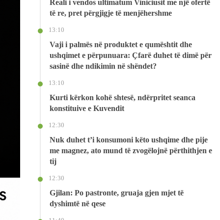
Reali i vendos ultimatum Viniciusit me një ofertë
të re, pret përgjigje të menjëhershme
13:10
Vaji i palmës në produktet e qumështit dhe
ushqimet e përpunuara: Çfarë duhet të dimë për
sasinë dhe ndikimin në shëndet?
13:10
Kurti kërkon kohë shtesë, ndërpritet seanca
konstituive e Kuvendit
12:30
Nuk duhet t’i konsumoni këto ushqime dhe pije
me magnez, ato mund të zvogëlojnë përthithjen e
tij
12:30
Gjilan: Po pastronte, gruaja gjen mjet të
dyshimtë në qese