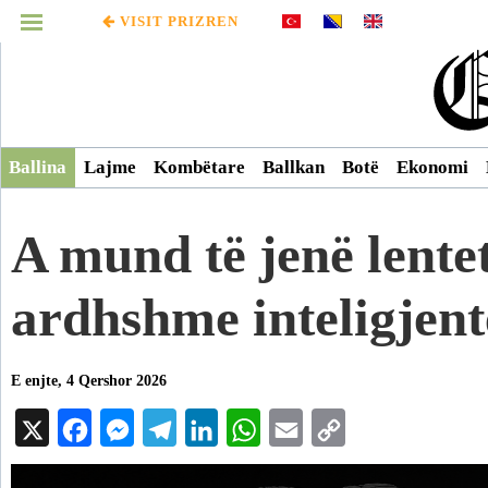
VISIT PRIZREN
MENUJA
Infografikë
Ballina
Lajme
Kombëtare
Ballkan
Botë
Ekonomi
Video
A mund të jenë lentet
Arkiv
ardhshme inteligjen
E enjte, 4 Qershor 2026
X
Facebook
Messenger
Telegram
LinkedIn
WhatsApp
Email
Copy
Link