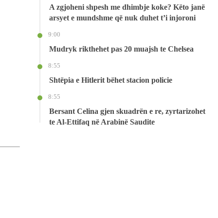
A zgjoheni shpesh me dhimbje koke? Këto janë
arsyet e mundshme që nuk duhet t’i injoroni
9:00
Mudryk rikthehet pas 20 muajsh te Chelsea
8:55
Shtëpia e Hitlerit bëhet stacion policie
8:55
Bersant Celina gjen skuadrën e re, zyrtarizohet
te Al-Ettifaq në Arabinë Saudite