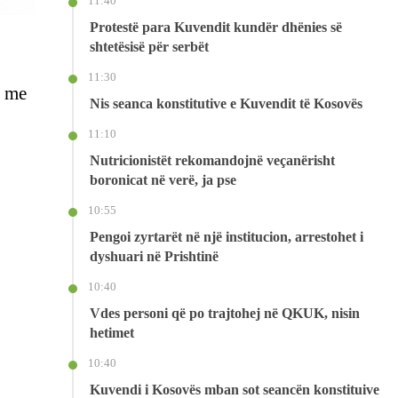
11:40
Protestë para Kuvendit kundër dhënies së
shtetësisë për serbët
11:30
j me
Nis seanca konstitutive e Kuvendit të Kosovës
11:10
Nutricionistët rekomandojnë veçanërisht
boronicat në verë, ja pse
10:55
Pengoi zyrtarët në një institucion, arrestohet i
dyshuari në Prishtinë
10:40
Vdes personi që po trajtohej në QKUK, nisin
hetimet
10:40
Kuvendi i Kosovës mban sot seancën konstituive