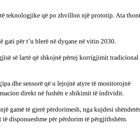
teknologjike që po zhvillon një prototip. Ata thon
ë gati për t’u blerë në dyqane në vitin 2030.
gjisë së lartë që shkojnë përtej korrigjimit tradicional 
çipa dhe sensorë që u lejojnë atyre të monitorojnë
macion direkt në fushën e shikimit të individit.
r një gamë të gjerë përdorimesh, nga kujdesi shëndetë
ht të disponueshme për përdorim të përgjithshëm.