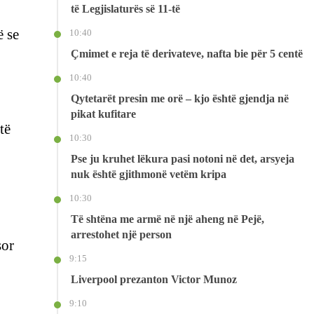
të Legjislaturës së 11-të
ë se
10:40
Çmimet e reja të derivateve, nafta bie për 5 centë
10:40
Qytetarët presin me orë – kjo është gjendja në
pikat kufitare
të
10:30
Pse ju kruhet lëkura pasi notoni në det, arsyeja
nuk është gjithmonë vetëm kripa
10:30
Të shtëna me armë në një aheng në Pejë,
arrestohet një person
sor
9:15
Liverpool prezanton Victor Munoz
9:10