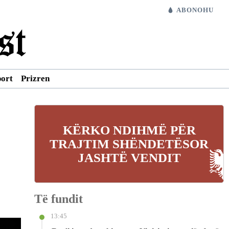
ABONOHU
port
Prizren
KËRKO NDIHMË PËR
TRAJTIM SHËNDETËSOR
JASHTË VENDIT
Të fundit
13:45