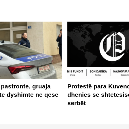
 pastronte, gruaja
Protestë para Kuvend
 të dyshimtë në qese
dhënies së shtetësis
serbët