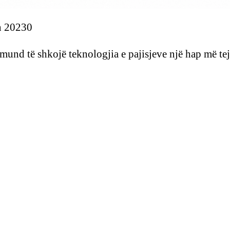
in 20230
a mund të shkojë teknologjia e pajisjeve një hap më te