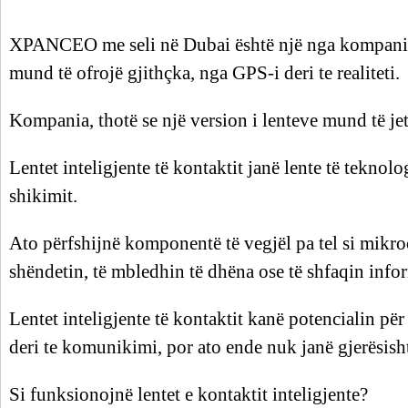
XPANCEO me seli në Dubai është një nga kompanitë 
mund të ofrojë gjithçka, nga GPS-i deri te realiteti.
Kompania, thotë se një version i lenteve mund të jet
Lentet inteligjente të kontaktit janë lente të teknolo
shikimit.
Ato përfshijnë komponentë të vegjël pa tel si mikro
shëndetin, të mbledhin të dhëna ose të shfaqin infor
Lentet inteligjente të kontaktit kanë potencialin pë
deri te komunikimi, por ato ende nuk janë gjerësis
Si funksionojnë lentet e kontaktit inteligjente?