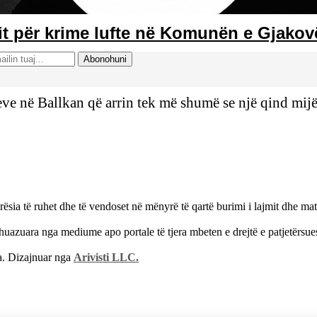
rit për krime lufte në Komunën e Gjakov
meve në Ballkan që arrin tek më shumë se një qind mij
ia të ruhet dhe të vendoset në mënyrë të qartë burimi i lajmit dhe mate
ë huazuara nga mediume apo portale të tjera mbeten e drejtë e patjetër
ra. Dizajnuar nga
Arivisti LLC.