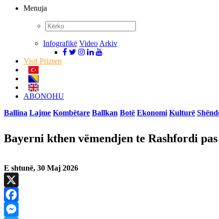
Menuja
Infografikë
Video
Arkiv
Visit Prizren
ABONOHU
Ballina
Lajme
Kombëtare
Ballkan
Botë
Ekonomi
Kulturë
Shënde
Bayerni kthen vëmendjen te Rashfordi pa
E shtunë, 30 Maj 2026
X
Facebook