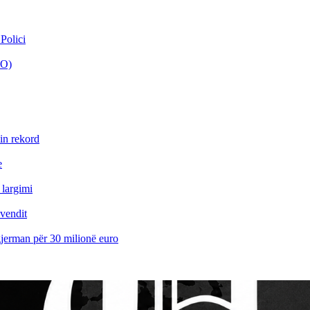
Polici
EO)
min rekord
e
 largimi
uvendit
 gjerman për 30 milionë euro