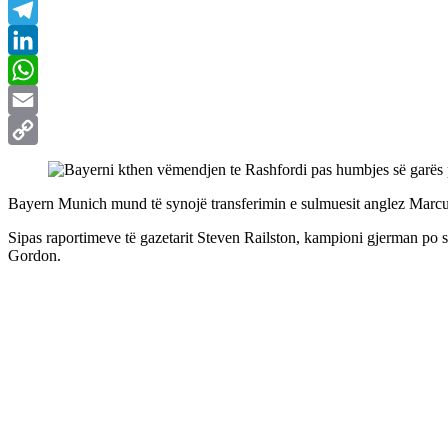
Messenger
Telegram
LinkedIn
WhatsApp
Email
Copy
Link
Bayern Munich mund të synojë transferimin e sulmuesit anglez Marcus 
Sipas raportimeve të gazetarit Steven Railston, kampioni gjerman po shqy
Gordon.