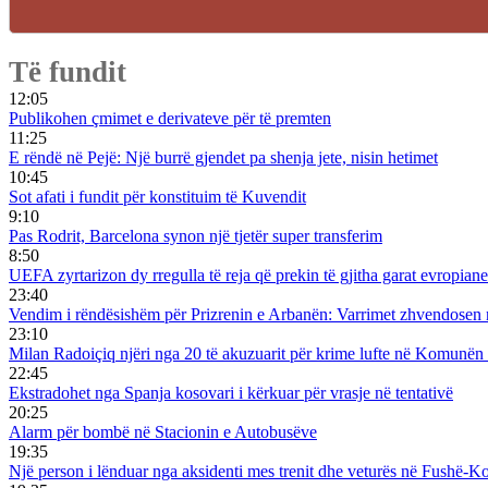
Të fundit
12:05
Publikohen çmimet e derivateve për të premten
11:25
E rëndë në Pejë: Një burrë gjendet pa shenja jete, nisin hetimet
10:45
Sot afati i fundit për konstituim të Kuvendit
9:10
Pas Rodrit, Barcelona synon një tjetër super transferim
8:50
UEFA zyrtarizon dy rregulla të reja që prekin të gjitha garat evropiane
23:40
Vendim i rëndësishëm për Prizrenin e Arbanën: Varrimet zhvendosen n
23:10
Milan Radoiçiq njëri nga 20 të akuzuarit për krime lufte në Komunën
22:45
Ekstradohet nga Spanja kosovari i kërkuar për vrasje në tentativë
20:25
Alarm për bombë në Stacionin e Autobusëve
19:35
Një person i lënduar nga aksidenti mes trenit dhe veturës në Fushë-K