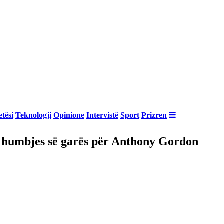
tësi
Teknologji
Opinione
Intervistë
Sport
Prizren
s humbjes së garës për Anthony Gordon