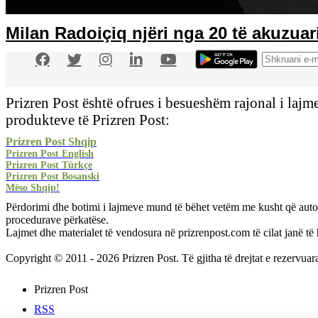
Milan Radoiçiq njëri nga 20 të akuzua
Prizren Post është ofrues i besueshëm rajonal i laj
produkteve të Prizren Post:
Prizren Post Shqip
Prizren Post English
Prizren Post Türkçe
Prizren Post Bosanski
Mëso Shqip!
Përdorimi dhe botimi i lajmeve mund të bëhet vetëm me kusht që autorës
procedurave përkatëse.
Lajmet dhe materialet të vendosura në prizrenpost.com të cilat janë t
Copyright © 2011
- 2026 Prizren Post. Të gjitha të drejtat e rezervua
Prizren Post
RSS