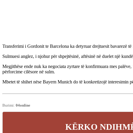
Transferimi i Gordonit te Barcelona ka detyruar drejtuesit bavarezë të r
Sulmuesi anglez, i njohur për shpejtësinë, aftësinë në duelet një kundë
Megjithëse ende nuk ka negociata zyrtare të konfirmuara mes palëve, i
përforcime cilësore në sulm.
Mbetet të shihet nëse Bayern Munich do të konkretizojë interesimin për
Burimi:
04online
KËRKO NDIHMË