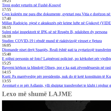
19:25
Treni godet veturën në Fushë-Kosovë
17:55
Gjen kuletën me para dhe dokumente, qytetari nga Vitia e dorëzon në 
17:40
Millan Radoiçiq, pjesë e aktakuzës për krime lufte në Gjakovë (VID
16:15
Sulmi ndaj inspektorit të IPK-së në Rrugën B, ndalohen dy persona
16:10
Studim: COVID-19 i rëndë mund të riaktivizojë viruset e fjetura
16:05
Diomande niset drejt Spanjës, Reali është gati ta zyrtarizojë transferi
15:40
E njihni personin në foto? Lajmëroni policinë, po kërkohet për vjedhj
15:25
Bayerni kërkon ta blindojë Olisen, por e ka gati zëvendësuesin në rast
14:15
Kurti: Pa marrëveshje për presidentin, nuk do të ketë konstituim të K
13:55
Aventurë e re për Asllanin, ylli shqiptar transferohet te klubi i njohur
Lexo më shumë LAJME