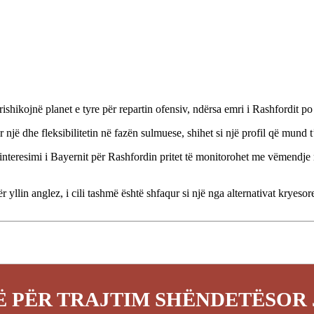
ishikojnë planet e tyre për repartin ofensiv, ndërsa emri i Rashfordit po 
r një dhe fleksibilitetin në fazën sulmuese, shihet si një profil që mun
nteresimi i Bayernit për Rashfordin pritet të monitorohet me vëmendje 
 yllin anglez, i cili tashmë është shfaqur si një nga alternativat kryeso
 PËR TRAJTIM SHËNDETËSOR 