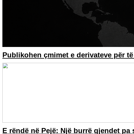
Publikohen çmimet e derivateve për t
E rëndë në Pejë: Një burrë gjendet pa s