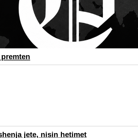
ë premten
henja jete, nisin hetimet