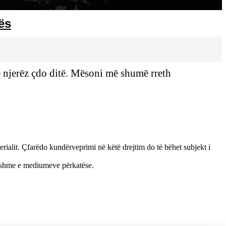
ës
ë njerëz çdo ditë. Mësoni më shumë rreth
rialit. Çfarëdo kundërveprimi në këtë drejtim do të bëhet subjekt i
sueshme e mediumeve përkatëse.