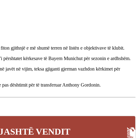
fiton gjithnjë e më shumë terren në listën e objektivave të klubit.
d t’i përshtatet kërkesave të Bayern Munichut për sezonin e ardhshëm.
në javët në vijim, teksa gjiganti gjerman vazhdon kërkimet për
re pas dështimit për të transferuar Anthony Gordonin.
JASHTË VENDIT