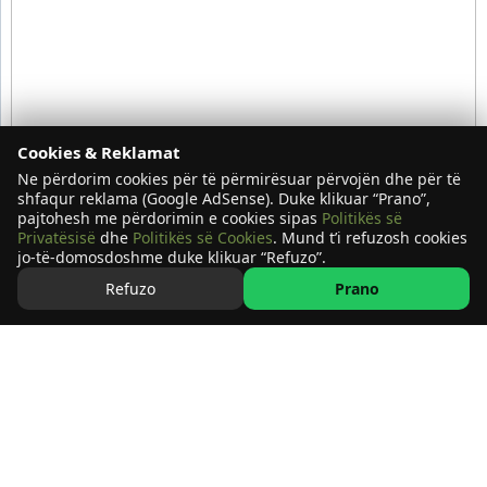
Cookies & Reklamat
Ne përdorim cookies për të përmirësuar përvojën dhe për të
shfaqur reklama (Google AdSense). Duke klikuar “Prano”,
pajtohesh me përdorimin e cookies sipas
Politikës së
Privatësisë
dhe
Politikës së Cookies
. Mund t’i refuzosh cookies
jo-të-domosdoshme duke klikuar “Refuzo”.
Refuzo
Prano