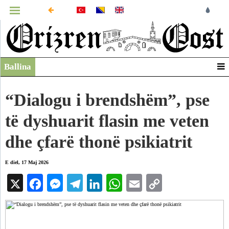
MENUJA
Ballina
Infografikë
Video
“Dialogu i brendshëm”, pse
Arkiv
të dyshuarit flasin me veten
dhe çfarë thonë psikiatrit
E diel, 17 Maj 2026
X
Facebook
Messenger
Telegram
LinkedIn
WhatsApp
Email
Copy
Link