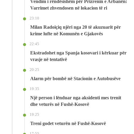
Vendim i rëndësishëm për Prizrenin e Arbanën:
Varrimet zhvendosen në lokacion të ri
23:10
Milan Radoiçiq njëri nga 20 të akuzuarit për
krime lufte në Komunën e Gjakovës
22:45
Ekstradohet nga Spanja kosovari i kërkuar për
vrasje në tentativë
20:25
Alarm për bombë në Stacionin e Autobusëve
19:35
Një person i lënduar nga aksidenti mes trenit
dhe veturës në Fushë-Kosovë
19:25
Treni godet veturën në Fushë-Kosovë
17:55