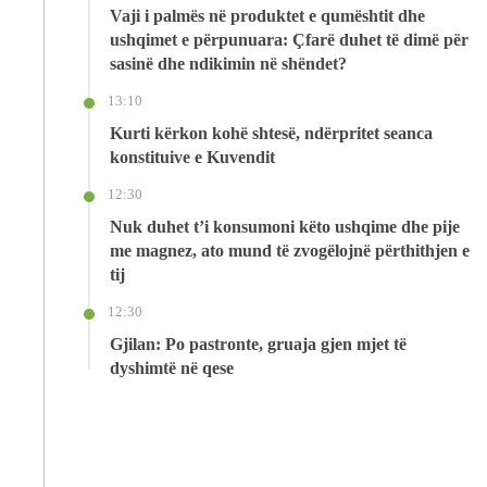
Vaji i palmës në produktet e qumështit dhe
ushqimet e përpunuara: Çfarë duhet të dimë për
sasinë dhe ndikimin në shëndet?
13:10
Kurti kërkon kohë shtesë, ndërpritet seanca
konstituive e Kuvendit
12:30
Nuk duhet t’i konsumoni këto ushqime dhe pije
me magnez, ato mund të zvogëlojnë përthithjen e
tij
12:30
Gjilan: Po pastronte, gruaja gjen mjet të
dyshimtë në qese