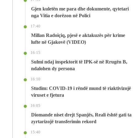
Gjen kuletën me para dhe dokumente, qytetari
nga Vitia e dorëzon në Polici
17:40
Millan Radoiçiq, pjesë e aktakuzës për krime
lufte në Gjakovë (VIDEO)
16:15
Sulmi ndaj inspektorit të IPK-së në Rrugën B,
ndalohen dy persona
16:10
Studim: COVID-19 i rëndë mund të riaktivizojë
viruset e fjetura
16:05
Diomande niset drejt Spanjës, Reali është gati ta
zyrtarizojë transferimin rekord
15:40