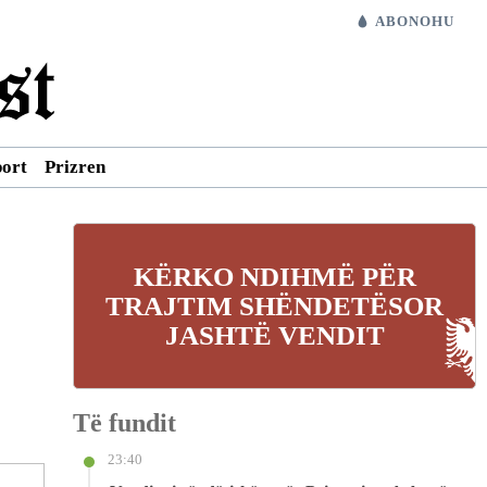
ABONOHU
port
Prizren
KËRKO NDIHMË PËR
TRAJTIM SHËNDETËSOR
JASHTË VENDIT
Të fundit
23:40