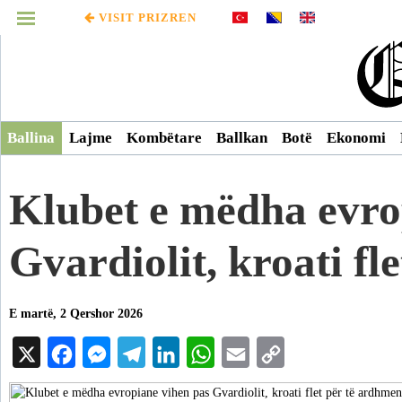
VISIT PRIZREN
MENUJA
Infografikë
Ballina
Lajme
Kombëtare
Ballkan
Botë
Ekonomi
Video
Klubet e mëdha evro
Arkiv
Gvardiolit, kroati fl
E martë, 2 Qershor 2026
X
Facebook
Messenger
Telegram
LinkedIn
WhatsApp
Email
Copy
Link