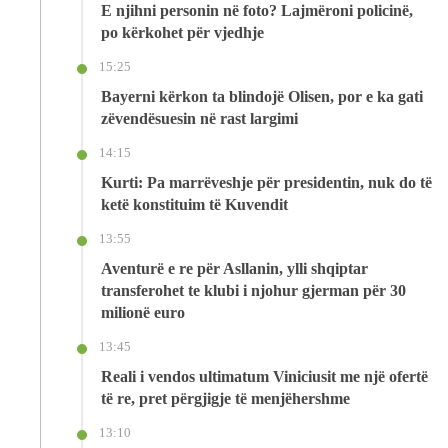
E njihni personin në foto? Lajmëroni policinë,
po kërkohet për vjedhje
15:25
Bayerni kërkon ta blindojë Olisen, por e ka gati
zëvendësuesin në rast largimi
14:15
Kurti: Pa marrëveshje për presidentin, nuk do të
ketë konstituim të Kuvendit
13:55
Aventurë e re për Asllanin, ylli shqiptar
transferohet te klubi i njohur gjerman për 30
milionë euro
13:45
Reali i vendos ultimatum Viniciusit me një ofertë
të re, pret përgjigje të menjëhershme
13:10