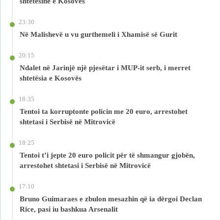
shtetësinë e Kosovës
23:30
Në Malishevë u vu gurthemeli i Xhamisë së Gurit
20:15
Ndalet në Jarinjë një pjesëtar i MUP-it serb, i merret
shtetësia e Kosovës
18:35
Tentoi ta korruptonte policin me 20 euro, arrestohet
shtetasi i Serbisë në Mitrovicë
18:25
Tentoi t’i jepte 20 euro policit për të shmangur gjobën,
arrestohet shtetasi i Serbisë në Mitrovicë
17:10
Bruno Guimaraes e zbulon mesazhin që ia dërgoi Declan
Rice, pasi iu bashkua Arsenalit