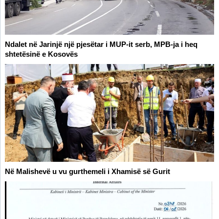
Ndalet në Jarinjë një pjesëtar i MUP-it serb, MPB-ja i heq
shtetësinë e Kosovës
Në Malishevë u vu gurthemeli i Xhamisë së Gurit