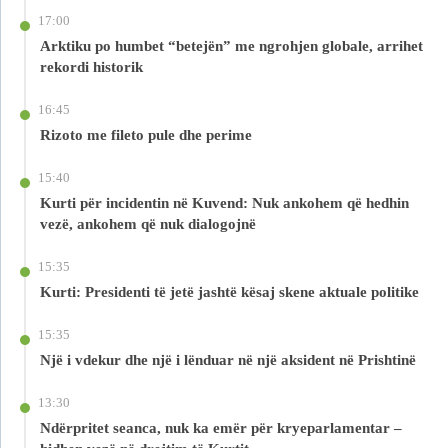
17:00
Arktiku po humbet “betejën” me ngrohjen globale, arrihet
rekordi historik
16:45
Rizoto me fileto pule dhe perime
15:40
Kurti për incidentin në Kuvend: Nuk ankohem që hedhin
vezë, ankohem që nuk dialogojnë
15:35
Kurti: Presidenti të jetë jashtë kësaj skene aktuale politike
15:35
Një i vdekur dhe një i lënduar në një aksident në Prishtinë
13:30
Ndërpritet seanca, nuk ka emër për kryeparlamentar –