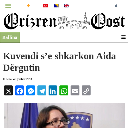
MENUJA
Ballina
Infografikë
Video
Kuvendi s’e shkarkon Aida
Arkiv
Dërgutin
E hënë, 4 Qershor 2018
X
Facebook
Messenger
Telegram
LinkedIn
WhatsApp
Email
Copy
Link