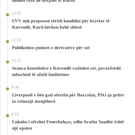
hidhen vezë në drejtim të Kurtit
13:25
LVV nuk propozon sërish kandidat për kryetar të
Kuvendit, Kurti kërkon kohë shtesë
11:10
Publikohen çmimet e derivateve për sot
10:25
Seanca konstituive e Kuvendit vazhdon sot, pavarësisht
mbarimit të afatit kushtetues
9:30
Liverpooli e bën gati ofertën për Barcolan, PSG-ja pritet
ta refuzojë menjëherë
9:15
Lukaku i ofrohet Fenerbahçes, edhe Arabia Saudite është
një opsion