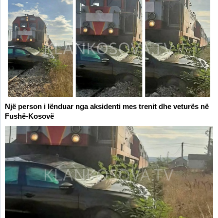
Një person i lënduar nga aksidenti mes trenit dhe veturës në
Fushë-Kosovë