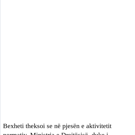
Bexheti theksoi se në pjesën e aktivitetit
normativ, Ministria e Drejtësisë, duke i