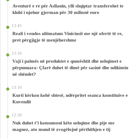
Aventurë e re për Asllanin, ylli shqiptar transferohet te
klubi i njohur gjerman për 30 milionë euro
13:45
Reali i vendos ultimatum Viniciusit me një ofertë të re,
pret përgjigje të menjëhershme
13:10
Vaji i palmës në produktet e qumështit dhe ushqimet e
përpunuara: Çfarë duhet të dimë për sasinë dhe ndikimin
në shëndet?
13:10
Kurti kërkon kohë shtesë, ndërpritet seanca konstituive e
Kuvendit
12:30
Nuk duhet t’i konsumoni këto ushqime dhe pije me
magnez, ato mund të zvogëlojnë përthithjen e tij