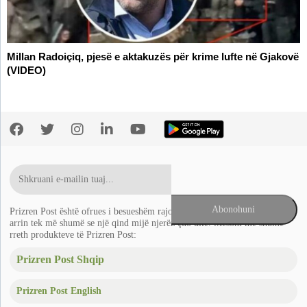
Millan Radoiçiq, pjesë e aktakuzës për krime lufte në Gjakovë
(VIDEO)
Prizren Post është ofrues i besueshëm rajonal i lajmeve në Ballkan që
arrin tek më shumë se një qind mijë njerëz çdo ditë. Mësoni më shumë
rreth produkteve të Prizren Post:
Prizren Post Shqip
Prizren Post English