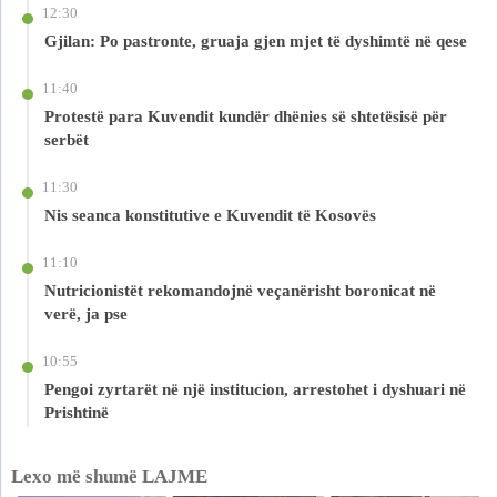
12:30
Gjilan: Po pastronte, gruaja gjen mjet të dyshimtë në qese
11:40
Protestë para Kuvendit kundër dhënies së shtetësisë për
serbët
11:30
Nis seanca konstitutive e Kuvendit të Kosovës
11:10
Nutricionistët rekomandojnë veçanërisht boronicat në
verë, ja pse
10:55
Pengoi zyrtarët në një institucion, arrestohet i dyshuari në
Prishtinë
Lexo më shumë LAJME