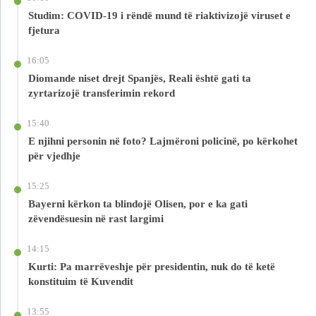
Studim: COVID-19 i rëndë mund të riaktivizojë viruset e
fjetura
16:05
Diomande niset drejt Spanjës, Reali është gati ta
zyrtarizojë transferimin rekord
15:40
E njihni personin në foto? Lajmëroni policinë, po kërkohet
për vjedhje
15:25
Bayerni kërkon ta blindojë Olisen, por e ka gati
zëvendësuesin në rast largimi
14:15
Kurti: Pa marrëveshje për presidentin, nuk do të ketë
konstituim të Kuvendit
13:55