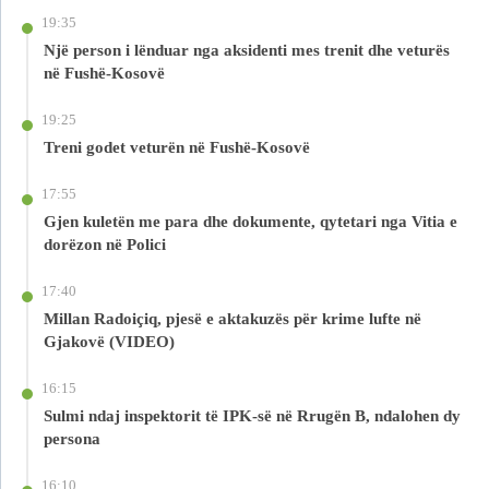
19:35
Një person i lënduar nga aksidenti mes trenit dhe veturës
në Fushë-Kosovë
19:25
Treni godet veturën në Fushë-Kosovë
17:55
Gjen kuletën me para dhe dokumente, qytetari nga Vitia e
dorëzon në Polici
17:40
Millan Radoiçiq, pjesë e aktakuzës për krime lufte në
Gjakovë (VIDEO)
16:15
Sulmi ndaj inspektorit të IPK-së në Rrugën B, ndalohen dy
persona
16:10