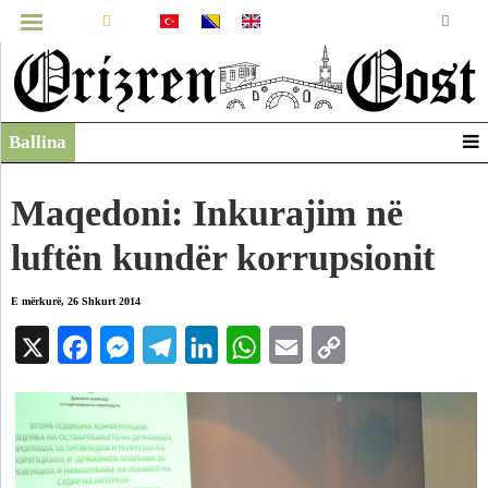
MENUJA
Ballina
Infografikë
Video
Maqedoni: Inkurajim në
Arkiv
luftën kundër korrupsionit
E mërkurë, 26 Shkurt 2014
X
Facebook
Messenger
Telegram
LinkedIn
WhatsApp
Email
Copy
Link