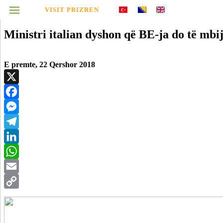
Ballina
Lajme
Kombëtare
Ballkan
Botë
Ekonomi
Kulturë
Shënde
VISIT PRIZREN
MENUJA
Ministri italian dyshon që BE-ja do të mbij
E premte, 22 Qershor 2018
Infografikë
Video
X
Facebook
Arkiv
Messenger
Telegram
LinkedIn
WhatsApp
Email
Copy
Link