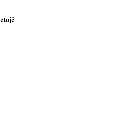
tësi
Teknologji
Opinione
Intervistë
Sport
Prizren
etojë