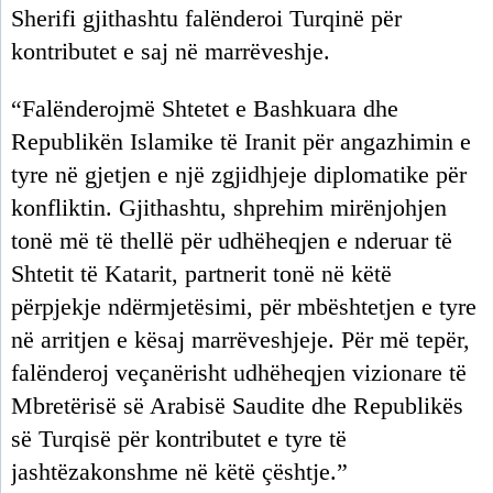
Sherifi gjithashtu falënderoi Turqinë për
kontributet e saj në marrëveshje.
“Falënderojmë Shtetet e Bashkuara dhe
Republikën Islamike të Iranit për angazhimin e
tyre në gjetjen e një zgjidhjeje diplomatike për
konfliktin. Gjithashtu, shprehim mirënjohjen
tonë më të thellë për udhëheqjen e nderuar të
Shtetit të Katarit, partnerit tonë në këtë
përpjekje ndërmjetësimi, për mbështetjen e tyre
në arritjen e kësaj marrëveshjeje. Për më tepër,
falënderoj veçanërisht udhëheqjen vizionare të
Mbretërisë së Arabisë Saudite dhe Republikës
së Turqisë për kontributet e tyre të
jashtëzakonshme në këtë çështje.”