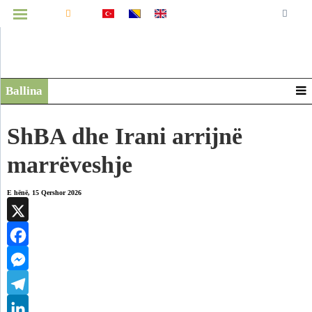
MENUJA
Ballina
Infografikë
Video
ShBA dhe Irani arrijnë
Arkiv
marrëveshje
E hënë, 15 Qershor 2026
X
Facebook
Messenger
Telegram