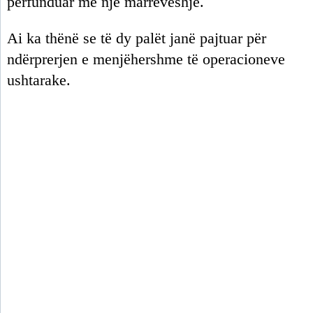
përfunduar me një marrëveshje.
Ai ka thënë se të dy palët janë pajtuar për
ndërprerjen e menjëhershme të operacioneve
ushtarake.