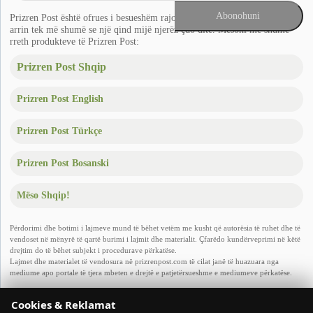
Prizren Post është ofrues i besueshëm rajonal i lajmeve në Ballkan që
arrin tek më shumë se një qind mijë njerëz çdo ditë. Mësoni më shumë
rreth produkteve të Prizren Post:
Prizren Post Shqip
Prizren Post English
Prizren Post Türkçe
Prizren Post Bosanski
Mëso Shqip!
Përdorimi dhe botimi i lajmeve mund të bëhet vetëm me kusht që autorësia të ruhet dhe të
vendoset në mënyrë të qartë burimi i lajmit dhe materialit. Çfarëdo kundërveprimi në këtë
drejtim do të bëhet subjekt i procedurave përkatëse.
Lajmet dhe materialet të vendosura në prizrenpost.com të cilat janë të huazuara nga
mediume apo portale të tjera mbeten e drejtë e patjetërsueshme e mediumeve përkatëse.
Copyright © 2011
- 2026 Prizren Post. Të gjitha të drejtat e rezervuara. Dizajnuar nga
Cookies & Reklamat
Arivisti LLC.