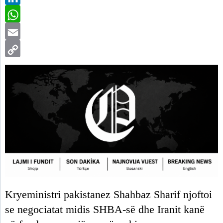
LinkedIn
WhatsApp
Email
Copy
Link
Kryeministri pakistanez Shahbaz Sharif njoftoi
se negociatat midis SHBA-së dhe Iranit kanë