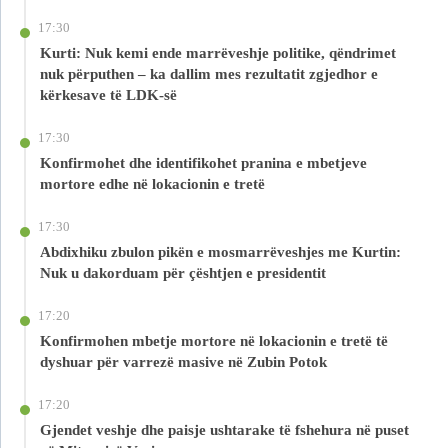
17:30
Kurti: Nuk kemi ende marrëveshje politike, qëndrimet
nuk përputhen – ka dallim mes rezultatit zgjedhor e
kërkesave të LDK-së
17:30
Konfirmohet dhe identifikohet pranina e mbetjeve
mortore edhe në lokacionin e tretë
17:30
Abdixhiku zbulon pikën e mosmarrëveshjes me Kurtin:
Nuk u dakorduam për çështjen e presidentit
17:20
Konfirmohen mbetje mortore në lokacionin e tretë të
dyshuar për varrezë masive në Zubin Potok
17:20
Gjendet veshje dhe paisje ushtarake të fshehura në puset