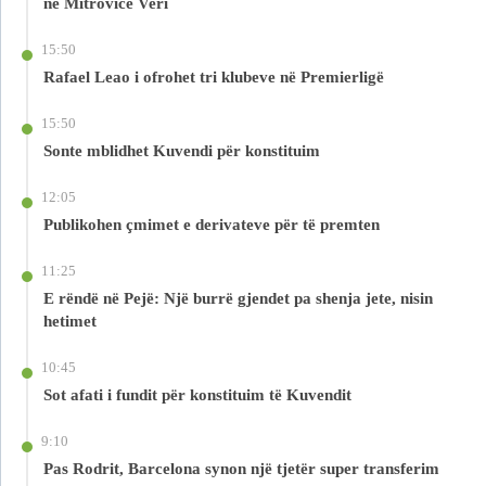
në Mitrovicë Veri
15:50
Rafael Leao i ofrohet tri klubeve në Premierligë
15:50
Sonte mblidhet Kuvendi për konstituim
12:05
Publikohen çmimet e derivateve për të premten
11:25
E rëndë në Pejë: Një burrë gjendet pa shenja jete, nisin
hetimet
10:45
Sot afati i fundit për konstituim të Kuvendit
9:10
Pas Rodrit, Barcelona synon një tjetër super transferim