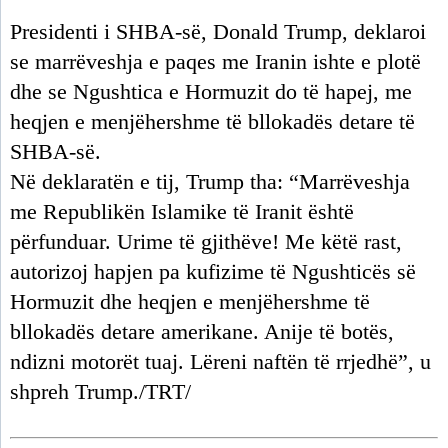
Presidenti i SHBA-së, Donald Trump, deklaroi
se marrëveshja e paqes me Iranin ishte e plotë
dhe se Ngushtica e Hormuzit do të hapej, me
heqjen e menjëhershme të bllokadës detare të
SHBA-së.
Në deklaratën e tij, Trump tha: “Marrëveshja
me Republikën Islamike të Iranit është
përfunduar. Urime të gjithëve! Me këtë rast,
autorizoj hapjen pa kufizime të Ngushticës së
Hormuzit dhe heqjen e menjëhershme të
bllokadës detare amerikane. Anije të botës,
ndizni motorët tuaj. Lëreni naftën të rrjedhë”, u
shpreh Trump./TRT/