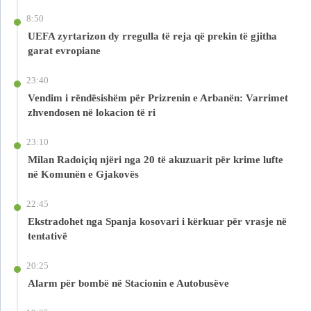
8:50
UEFA zyrtarizon dy rregulla të reja që prekin të gjitha
garat evropiane
23:40
Vendim i rëndësishëm për Prizrenin e Arbanën: Varrimet
zhvendosen në lokacion të ri
23:10
Milan Radoiçiq njëri nga 20 të akuzuarit për krime lufte
në Komunën e Gjakovës
22:45
Ekstradohet nga Spanja kosovari i kërkuar për vrasje në
tentativë
20:25
Alarm për bombë në Stacionin e Autobusëve