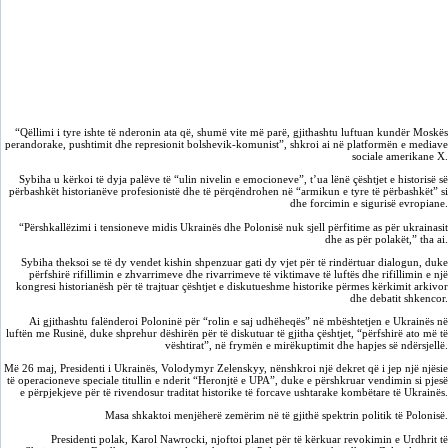
“Qëllimi i tyre ishte të nderonin ata që, shumë vite më parë, gjithashtu luftuan kundër Moskës
perandorake, pushtimit dhe represionit bolshevik-komunist”, shkroi ai në platformën e mediave
sociale amerikane X.
Sybiha u kërkoi të dyja palëve të “ulin nivelin e emocioneve”, t’ua lënë çështjet e historisë së
përbashkët historianëve profesionistë dhe të përqëndrohen në “armikun e tyre të përbashkët” si
dhe forcimin e sigurisë evropiane.
“Përshkallëzimi i tensioneve midis Ukrainës dhe Polonisë nuk sjell përfitime as për ukrainasit
dhe as për polakët,” tha ai.
Sybiha theksoi se të dy vendet kishin shpenzuar gati dy vjet për të rindërtuar dialogun, duke
përfshirë rifillimin e zhvarrimeve dhe rivarrimeve të viktimave të luftës dhe rifillimin e një
kongresi historianësh për të trajtuar çështjet e diskutueshme historike përmes kërkimit arkivor
dhe debatit shkencor.
Ai gjithashtu falënderoi Poloninë për “rolin e saj udhëheqës” në mbështetjen e Ukrainës në
luftën me Rusinë, duke shprehur dëshirën për të diskutuar të gjitha çështjet, “përfshirë ato më të
vështirat”, në frymën e mirëkuptimit dhe hapjes së ndërsjellë.
Më 26 maj, Presidenti i Ukrainës, Volodymyr Zelenskyy, nënshkroi një dekret që i jep një njësie
të operacioneve speciale titullin e nderit “Heronjtë e UPA”, duke e përshkruar vendimin si pjesë
e përpjekjeve për të rivendosur traditat historike të forcave ushtarake kombëtare të Ukrainës.
Masa shkaktoi menjëherë zemërim në të gjithë spektrin politik të Polonisë.
Presidenti polak, Karol Nawrocki, njoftoi planet për të kërkuar revokimin e Urdhrit të