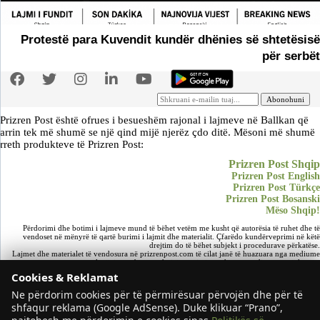
Protestë para Kuvendit kundër dhënies së shtetësisë
për serbët
Prizren Post është ofrues i besueshëm rajonal i lajmeve në Ballkan që
arrin tek më shumë se një qind mijë njerëz çdo ditë. Mësoni më shumë
rreth produkteve të Prizren Post:
Prizren Post Shqip
Prizren Post English
Prizren Post Türkçe
Prizren Post Bosanski
Mëso Shqip!
Përdorimi dhe botimi i lajmeve mund të bëhet vetëm me kusht që autorësia të ruhet dhe të
vendoset në mënyrë të qartë burimi i lajmit dhe materialit. Çfarëdo kundërveprimi në këtë
drejtim do të bëhet subjekt i procedurave përkatëse.
Lajmet dhe materialet të vendosura në prizrenpost.com të cilat janë të huazuara nga mediume
apo portale të tjera mbeten e drejtë e patjetërsueshme e mediumeve përkatëse.
Cookies & Reklamat
Copyright © 2011
- 2026 Prizren Post. Të gjitha të drejtat e rezervuara. Dizajnuar nga
Arivisti
LLC.
Ne përdorim cookies për të përmirësuar përvojën dhe për të
shfaqur reklama (Google AdSense). Duke klikuar “Prano”,
Prizren Post