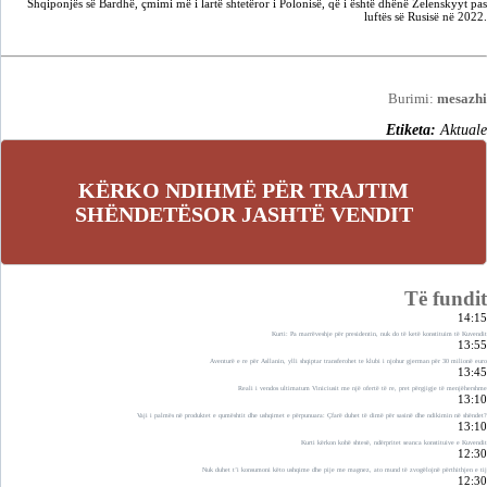
Shqiponjës së Bardhë, çmimi më i lartë shtetëror i Polonisë, që i është dhënë Zelenskyyt pas
luftës së Rusisë në 2022.
Burimi:
mesazhi
Etiketa:
Aktuale
KËRKO NDIHMË PËR TRAJTIM
SHËNDETËSOR JASHTË VENDIT
Të fundit
14:15
Kurti: Pa marrëveshje për presidentin, nuk do të ketë konstituim të Kuvendit
13:55
Aventurë e re për Asllanin, ylli shqiptar transferohet te klubi i njohur gjerman për 30 milionë euro
13:45
Reali i vendos ultimatum Viniciusit me një ofertë të re, pret përgjigje të menjëhershme
13:10
Vaji i palmës në produktet e qumështit dhe ushqimet e përpunuara: Çfarë duhet të dimë për sasinë dhe ndikimin në shëndet?
13:10
Kurti kërkon kohë shtesë, ndërpritet seanca konstituive e Kuvendit
12:30
Nuk duhet t’i konsumoni këto ushqime dhe pije me magnez, ato mund të zvogëlojnë përthithjen e tij
12:30