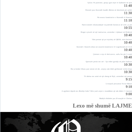
Gjilan: Po pastronte, gruaja gjen mjet të dyshimtë në qese
11:40
Protestë para Kuvendit kundër dhënies së shtetësisë për serbët
11:30
Nis seanca konstitutive e Kuvendit të Kosovës
11:10
Nutricionistët rekomandojnë veçanërisht boronicat në verë, ja pse
10:55
Pengoi zyrtarët në një institucion, arrestohet i dyshuari në Prishtinë
10:40
Vdes personi që po trajtohej në QKUK, nisin hetimet
10:40
Kuvendi i Kosovës mban sot seancën konstituive të Legjislaturës së 11-të
10:40
Çmimet e reja të derivateve, nafta bie për 5 centë
10:40
Qytetarët presin me orë – kjo është gjendja në pikat kufitare
10:30
Pse ju kruhet lëkura pasi notoni në det, arsyeja nuk është gjithmonë vetëm kripa
10:30
Të shtëna me armë në një aheng në Pejë, arrestohet një person
9:15
Liverpool prezanton Victor Munoz
9:10
A zgjoheni shpesh me dhimbje koke? Këto janë arsyet e mundshme që nuk duhet t’i injoroni
9:00
Mudryk rikthehet pas 20 muajsh te Chelsea
Lexo më shumë LAJME