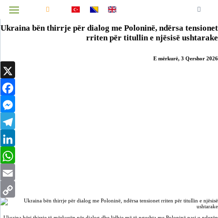
Ballina
Lajme
Kombëtare
Ballkan
Botë
Ekonomi
Kulturë
Shëndetësi
Teknologji
Opinione
Intervistë
Sport
Prizren
MENUJA
Ukraina bën thirrje për dialog me Poloninë, ndërsa tensionet
rriten për titullin e njësisë ushtarake
E mërkurë, 3 Qershor 2026
Infografikë
X
Video
Facebook
Arkiv
Messenger
Telegram
LinkedIn
WhatsApp
Email
Copy
Link
Ukraina bëri thirrje të mërkurën për dialog dhe lidhje më të ngushta me Poloninë pasi u ndezën