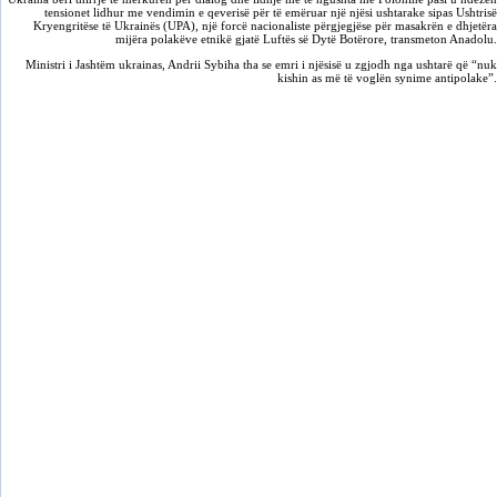
tensionet lidhur me vendimin e qeverisë për të emëruar një njësi ushtarake sipas Ushtrisë
Kryengritëse të Ukrainës (UPA), një forcë nacionaliste përgjegjëse për masakrën e dhjetëra
mijëra polakëve etnikë gjatë Luftës së Dytë Botërore, transmeton Anadolu.
Ministri i Jashtëm ukrainas, Andrii Sybiha tha se emri i njësisë u zgjodh nga ushtarë që “nuk
kishin as më të voglën synime antipolake”.