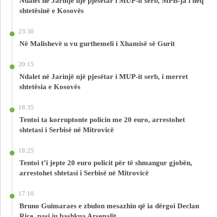
Ndalet në Jarinjë një pjesëtar i MUP-it serb, MPB-ja i heq
shtetësinë e Kosovës
23:30
Në Malishevë u vu gurthemeli i Xhamisë së Gurit
20:15
Ndalet në Jarinjë një pjesëtar i MUP-it serb, i merret
shtetësia e Kosovës
18:35
Tentoi ta korruptonte policin me 20 euro, arrestohet
shtetasi i Serbisë në Mitrovicë
18:25
Tentoi t’i jepte 20 euro policit për të shmangur gjobën,
arrestohet shtetasi i Serbisë në Mitrovicë
17:10
Bruno Guimaraes e zbulon mesazhin që ia dërgoi Declan
Rice, pasi iu bashkua Arsenalit