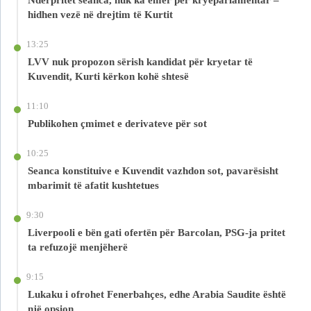
Ndërpritet seanca, nuk ka emër për kryeparlamentar –
hidhen vezë në drejtim të Kurtit
13:25
LVV nuk propozon sërish kandidat për kryetar të
Kuvendit, Kurti kërkon kohë shtesë
11:10
Publikohen çmimet e derivateve për sot
10:25
Seanca konstituive e Kuvendit vazhdon sot, pavarësisht
mbarimit të afatit kushtetues
9:30
Liverpooli e bën gati ofertën për Barcolan, PSG-ja pritet
ta refuzojë menjëherë
9:15
Lukaku i ofrohet Fenerbahçes, edhe Arabia Saudite është
një opsion