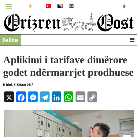
MENUJA
Ballina
Infografikë
Video
Aplikimi i tarifave dimërore
Arkiv
godet ndërmarrjet prodhuese
E hënë, 6 Shkurt 2017
X
Facebook
Messenger
Telegram
LinkedIn
WhatsApp
Email
Copy
Link