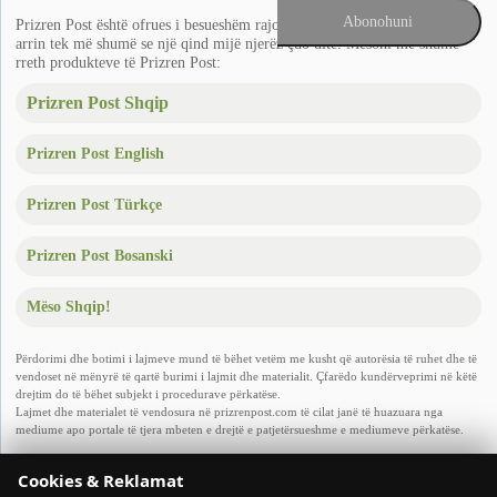
Prizren Post është ofrues i besueshëm rajonal i lajmeve në Ballkan që
arrin tek më shumë se një qind mijë njerëz çdo ditë. Mësoni më shumë
rreth produkteve të Prizren Post:
Prizren Post Shqip
Prizren Post English
Prizren Post Türkçe
Prizren Post Bosanski
Mëso Shqip!
Përdorimi dhe botimi i lajmeve mund të bëhet vetëm me kusht që autorësia të ruhet dhe të
vendoset në mënyrë të qartë burimi i lajmit dhe materialit. Çfarëdo kundërveprimi në këtë
drejtim do të bëhet subjekt i procedurave përkatëse.
Lajmet dhe materialet të vendosura në prizrenpost.com të cilat janë të huazuara nga
mediume apo portale të tjera mbeten e drejtë e patjetërsueshme e mediumeve përkatëse.
Copyright © 2011
- 2026 Prizren Post. Të gjitha të drejtat e rezervuara. Dizajnuar nga
Cookies & Reklamat
Arivisti LLC.