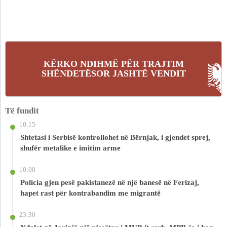
KËRKO NDIHMË PËR TRAJTIM
SHËNDETËSOR JASHTË VENDIT
Të fundit
10:15
Shtetasi i Serbisë kontrollohet në Bërnjak, i gjendet sprej,
shufër metalike e imitim arme
10:00
Policia gjen pesë pakistanezë në një banesë në Ferizaj,
hapet rast për kontrabandim me migrantë
23:30