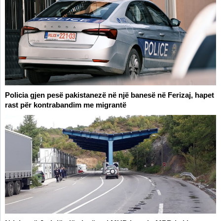
Policia gjen pesë pakistanezë në një banesë në Ferizaj, hapet
rast për kontrabandim me migrantë