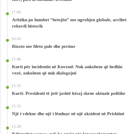
17:00
Arktiku po humbet “betejën” me ngrohjen globale, arrihet
rekordi historik
16:45
Rizoto me fileto pule dhe perime
15:40
Kurti për incidentin në Kuvend: Nuk ankohem që hedhin
vezë, ankohem që nuk dialogojnë
15:35
Kurti: Presidenti të jetë jashtë kësaj skene aktuale politike
15:35
Një i vdekur dhe një i lënduar në një aksident në Prishtinë
13:30