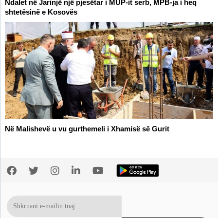
Ndalet në Jarinjë një pjesëtar i MUP-it serb, MPB-ja i heq
shtetësinë e Kosovës
Në Malishevë u vu gurthemeli i Xhamisë së Gurit