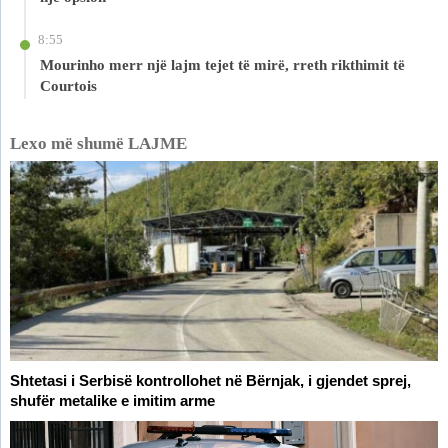
8:55
Mourinho merr një lajm tejet të mirë, rreth rikthimit të
Courtois
Lexo më shumë LAJME
Shtetasi i Serbisë kontrollohet në Bërnjak, i gjendet sprej,
shufër metalike e imitim arme