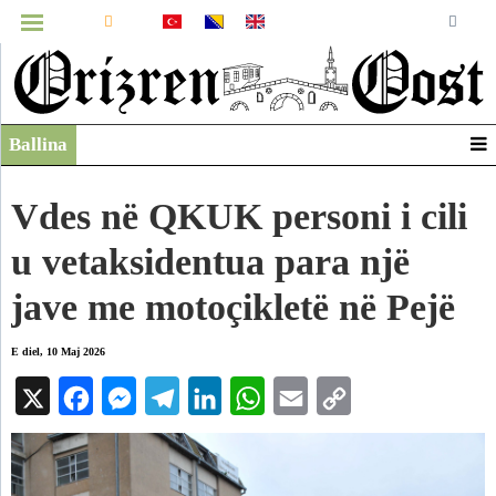
MENUJA
Ballina
Infografikë
Video
Vdes në QKUK personi i cili
Arkiv
u vetaksidentua para një
jave me motoçikletë në Pejë
E diel, 10 Maj 2026
X
Facebook
Messenger
Telegram
LinkedIn
WhatsApp
Email
Copy
Link