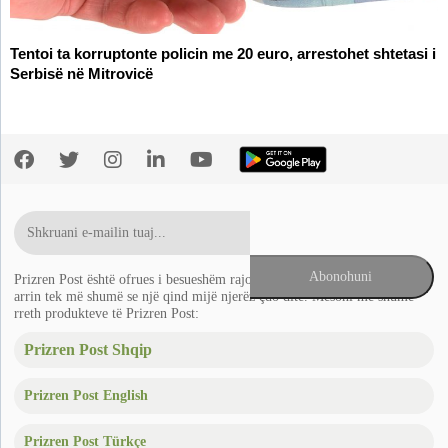
Tentoi ta korruptonte policin me 20 euro, arrestohet shtetasi i
Serbisë në Mitrovicë
Prizren Post është ofrues i besueshëm rajonal i lajmeve në Ballkan që
arrin tek më shumë se një qind mijë njerëz çdo ditë. Mësoni më shumë
rreth produkteve të Prizren Post:
Prizren Post Shqip
Prizren Post English
Prizren Post Türkçe