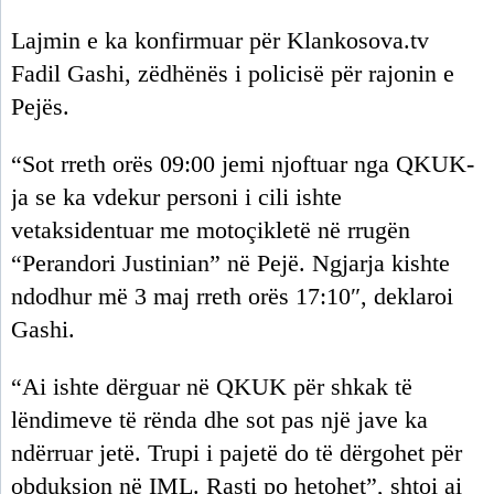
Lajmin e ka konfirmuar për Klankosova.tv
Fadil Gashi, zëdhënës i policisë për rajonin e
Pejës.
“Sot rreth orës 09:00 jemi njoftuar nga QKUK-
ja se ka vdekur personi i cili ishte
vetaksidentuar me motoçikletë në rrugën
“Perandori Justinian” në Pejë. Ngjarja kishte
ndodhur më 3 maj rreth orës 17:10″, deklaroi
Gashi.
“Ai ishte dërguar në QKUK për shkak të
lëndimeve të rënda dhe sot pas një jave ka
ndërruar jetë. Trupi i pajetë do të dërgohet për
obduksion në IML. Rasti po hetohet”, shtoi ai