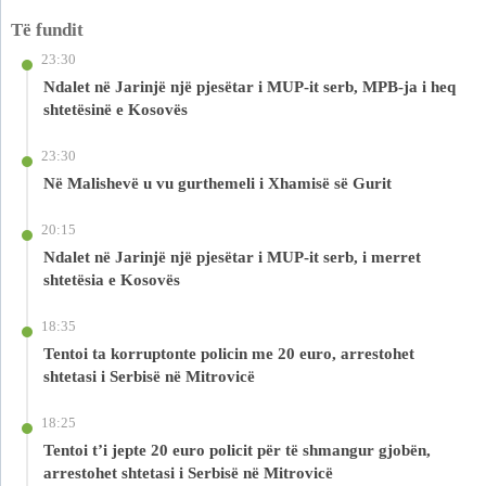
Të fundit
23:30
Ndalet në Jarinjë një pjesëtar i MUP-it serb, MPB-ja i heq
shtetësinë e Kosovës
23:30
Në Malishevë u vu gurthemeli i Xhamisë së Gurit
20:15
Ndalet në Jarinjë një pjesëtar i MUP-it serb, i merret
shtetësia e Kosovës
18:35
Tentoi ta korruptonte policin me 20 euro, arrestohet
shtetasi i Serbisë në Mitrovicë
18:25
Tentoi t’i jepte 20 euro policit për të shmangur gjobën,
arrestohet shtetasi i Serbisë në Mitrovicë