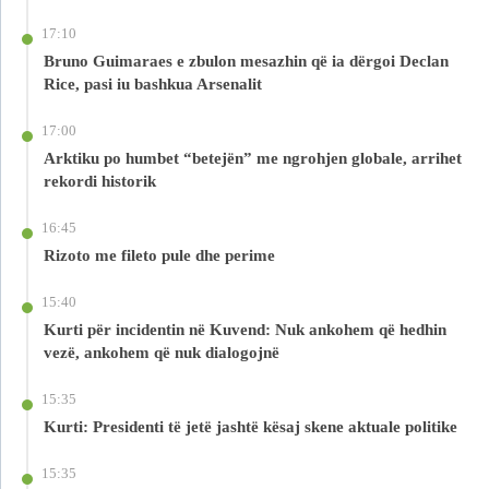
17:10
Bruno Guimaraes e zbulon mesazhin që ia dërgoi Declan
Rice, pasi iu bashkua Arsenalit
17:00
Arktiku po humbet “betejën” me ngrohjen globale, arrihet
rekordi historik
16:45
Rizoto me fileto pule dhe perime
15:40
Kurti për incidentin në Kuvend: Nuk ankohem që hedhin
vezë, ankohem që nuk dialogojnë
15:35
Kurti: Presidenti të jetë jashtë kësaj skene aktuale politike
15:35