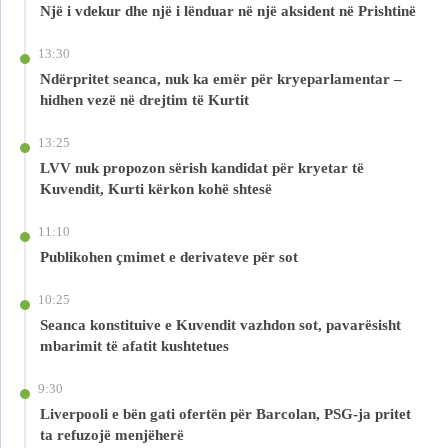
Një i vdekur dhe një i lënduar në një aksident në Prishtinë
13:30
Ndërpritet seanca, nuk ka emër për kryeparlamentar –
hidhen vezë në drejtim të Kurtit
13:25
LVV nuk propozon sërish kandidat për kryetar të
Kuvendit, Kurti kërkon kohë shtesë
11:10
Publikohen çmimet e derivateve për sot
10:25
Seanca konstituive e Kuvendit vazhdon sot, pavarësisht
mbarimit të afatit kushtetues
9:30
Liverpooli e bën gati ofertën për Barcolan, PSG-ja pritet
ta refuzojë menjëherë