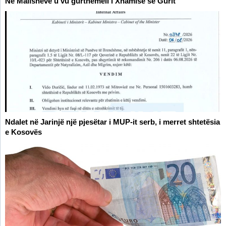
Në Malishevë u vu gurthemeli i Xhamisë së Gurit
Ndalet në Jarinjë një pjesëtar i MUP-it serb, i merret shtetësia
e Kosovës